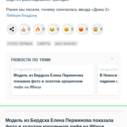
Ранее мы писали, почему скончалась звезда «Дома-2»
Либерж Кпадону.
0
0
0
0
0
0
ГОЛОС ПЕРВЫХ
СМЕРТЬ
ШОУ-БИЗНЕС
Новости по теме
07.Авг.2026 10:23
04.Авг.2026 8:44
Модель из Бердска Елена Перминова
В Новосибирск
показала фото в золотом крошечном
падении из ст
лифе на Ибице
Модель из Бердска Елена Перминова показала
фото в золотом крошечном лифе на Ибице