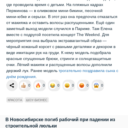
где проводила время с детьми. На пляжных кадрах
Перминова — в оливковом мини‑бикини, песочной
мини‑юбке и серьгах. В этот раз она предпочла отказаться
от макияжа и оставить волосы распущенными. Ещё один
заметный выход модели случился в Париже. Там Елена
вместе с подругой посетила концерт The Weeknd. Для
мероприятия она выбрала экстравагантный образ —
чёрный кожаный корсет с рваными деталями и декором в
виде имитации рук на груди. К нему модель подобрала
красные спущенные брюки, стринги и солнцезащитные
очки. Лёгкий макияж и распущенные волосы дополнили
дерзкий лук. Ранее модель
трогательно поздравила сына с
днём рождения
.
0
0
0
0
0
0
КРАСОТА
ШОУ-БИЗНЕС
В Новосибирске погиб рабочий при падении из
строительной люльки