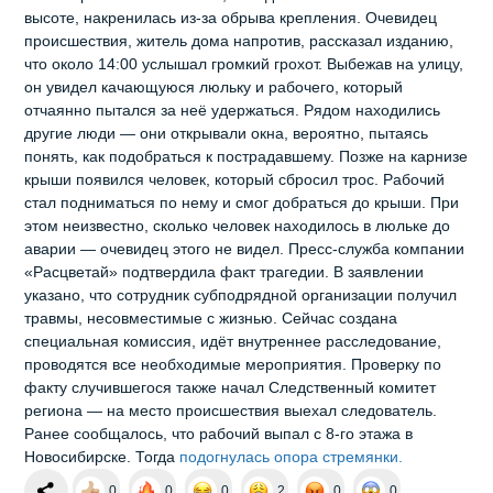
высоте, накренилась из‑за обрыва крепления. Очевидец
происшествия, житель дома напротив, рассказал изданию,
что около 14:00 услышал громкий грохот. Выбежав на улицу,
он увидел качающуюся люльку и рабочего, который
отчаянно пытался за неё удержаться. Рядом находились
другие люди — они открывали окна, вероятно, пытаясь
понять, как подобраться к пострадавшему. Позже на карнизе
крыши появился человек, который сбросил трос. Рабочий
стал подниматься по нему и смог добраться до крыши. При
этом неизвестно, сколько человек находилось в люльке до
аварии — очевидец этого не видел. Пресс‑служба компании
«Расцветай» подтвердила факт трагедии. В заявлении
указано, что сотрудник субподрядной организации получил
травмы, несовместимые с жизнью. Сейчас создана
специальная комиссия, идёт внутреннее расследование,
проводятся все необходимые мероприятия. Проверку по
факту случившегося также начал Следственный комитет
региона — на место происшествия выехал следователь.
Ранее сообщалось, что рабочий выпал с 8‑го этажа в
Новосибирске. Тогда
подогнулась опора стремянки.
0
0
0
2
0
0