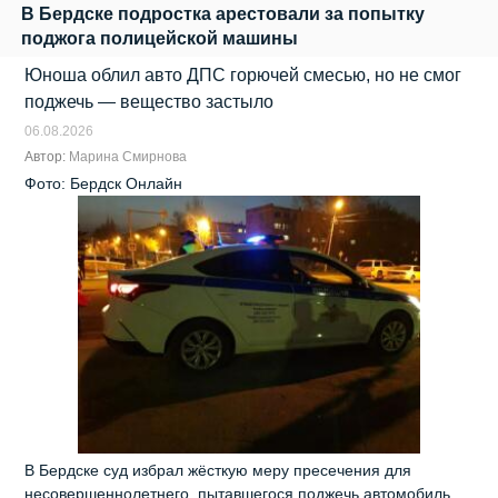
В Бердске подростка арестовали за попытку
поджога полицейской машины
Юноша облил авто ДПС горючей смесью, но не смог
поджечь — вещество застыло
06.08.2026
Автор:
Марина Смирнова
Фото: Бердск Онлайн
В Бердске суд избрал жёсткую меру пресечения для
несовершеннолетнего, пытавшегося поджечь автомобиль