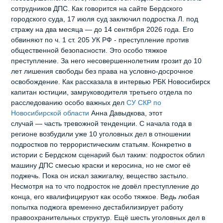
сотрудников ДПС. Как говорится на сайте Бердского
городского суда, 17 июля суд заключил подростка Л. под
стражу на два месяца — до 14 сентября 2026 года. Его
обвиняют по ч. 1 ст. 205 УК РФ - преступление против
общественной безопасности. Это особо тяжкое
преступление. За него несовершеннолетним грозит до 10
лет лишения свободы без права на условно‑досрочное
освобождение. Как рассказала в интервью РБК Новосибирск
капитан юстиции, замруководителя третьего отдела по
расследованию особо важных дел
СУ СКР по
Новосибирской области
Анна Давыдкова, этот
случай — часть тревожной тенденции. С начала года в
регионе возбудили уже 10 уголовных дел в отношении
подростков по террористическим статьям. Конкретно в
истории с Бердском сценарий был таким: подросток облил
машину ДПС смесью краски и керосина, но не смог её
поджечь. Пока он искал зажигалку, вещество застыло.
Несмотря на то что подросток не довёл преступление до
конца, его квалифицируют как особо тяжкое. Ведь любая
попытка поджога временно дестабилизирует работу
правоохранительных структур. Ещё шесть уголовных дел в