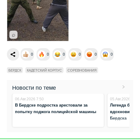
⌕
0
0
0
0
0
0
БЕРДСК
КАДЕТСКИЙ КОРПУС
СОРЕВНОВАНИЯ
Новости по теме
06.Авг.2026 7:50
05.Авг.2026 8:17
В Бердске подростка арестовали за
Легенда биатл
попытку поджога полицейской машины
вдохновила ю
Бердска