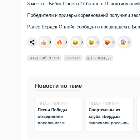
3 место – Бибик Павел (77 баллов: 10 подтягиваний
Победители и призёры соревнований получили зас
Ранее Бердск-Онлайн сообщал о прошедшем в Бе
0
0
0
0
0
0
БЕРДСКИЙ СПОРТ
ВОРКАУТ
ДЕНЬ ПОБЕДЫ
Новости по теме
19.Май.2026 8:52
18.Май.2026 9:06
Песни Победы
Спортсмены из
объединили
клуба «Бердск»
поколения: в
завоевали россыпь
Бердске сыграли в
наград на Кубке
«Угадай мелодию»
Сибири по