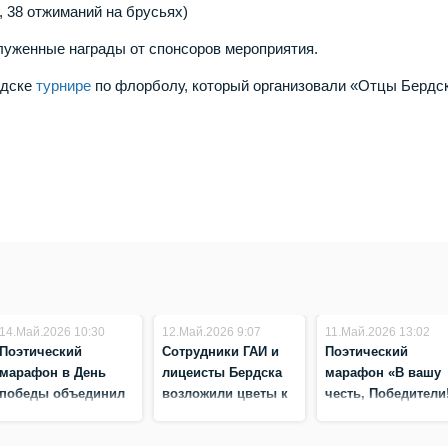
, 38 отжиманий на брусьях)
луженные награды от спонсоров мероприятия.
рдске
турнире
по флорболу, который организовали «Отцы Бердск
14.Май.2026 10:30
12.Май.2026 9:07
11.Май.2026 13:02
Поэтический
Сотрудники ГАИ и
Поэтический
марафон в День
лицеисты Бердска
марафон «В вашу
победы объединил
возложили цветы к
честь, Победители
60 чтецов в Бердске
памятнику героев
прошёл в Парке
ВОВ
Победы 9 мая