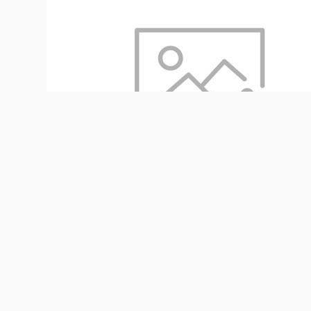
эмоций и стало тёплым и душевным напоминанием 
чемпионат «Абилимпикс» стартовал в Бердском п
0
0
0
0
0
0