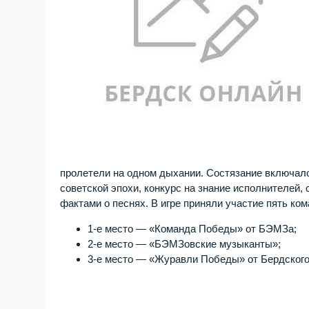
пролетели на одном дыхании. Состязание включало
советской эпохи, конкурс на знание исполнителей,
фактами о песнях. В игре приняли участие пять ко
1‑е место — «Команда Победы» от БЭМЗа;
2‑е место — «БЭМЗовские музыканты»;
3‑е место — «Журавли Победы» от Бердского