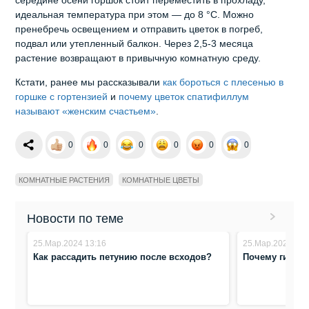
середине осени горшок стоит переместить в прохладу,
идеальная температура при этом — до 8 °С. Можно
пренебречь освещением и отправить цветок в погреб,
подвал или утепленный балкон. Через 2,5-3 месяца
растение возвращают в привычную комнатную среду.
Кстати, ранее мы рассказывали
как бороться с плесенью в
горшке с гортензией
и
почему цветок спатифиллум
называют «женским счастьем»
.
0
0
0
0
0
0
КОМНАТНЫЕ РАСТЕНИЯ
КОМНАТНЫЕ ЦВЕТЫ
Новости по теме
25.Мар.2024 13:16
25.Мар.2024 10:
Как рассадить петунию после всходов?
Почему гиацин