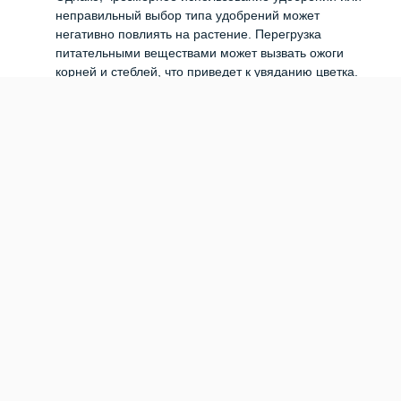
неправильный выбор типа удобрений может
негативно повлиять на растение. Перегрузка
питательными веществами может вызвать ожоги
корней и стеблей, что приведет к увяданию цветка.
Рекомендуется использовать специальные удобрения
для цветущих растений и следовать инструкциям по
их применению.
Также стоит отметить, что гиацинты нуждаются в
достаточном количестве света для нормального роста
и развития. Отсутствие достаточного освещения
может привести к расползанию стебля, ослаблению
цветка и, как следствие, гибели гиацинта. Поэтому
рекомендуется размещать гиацинты в хорошо
освещенных местах, предпочтительно на солнце или
при ярком разреженном свете.
Иногда гиацинты могут желтеть и вянуть из-за
неправильной температуры окружающей среды. Они
предпочитают прохладные температуры и не терпят
перегрева. Если гиацинты находятся в слишком
теплом месте или близко к источникам тепла, они
могут начать желтеть и вянуть. Рекомендуется