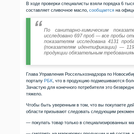
В ходе проверки специалисты взяли порядка 6 тыс
составляет сливочное масло,
сообщается
на офици
По санитарно-химическим показат
исследовано 697 проб — все пробы от
показателям исследована 4131 проб
(показателям идентификации) — 119
продукции обязательным требования
Глава Управления Россельхознадзора по Новосиби
порталу
РБК
, что в продукцию подмешиваются бо
Зачастую для конечного потребителя это безвред
тяжело.
Чтобы быть уверенным в том, что вы покупаете де
области призывают следовать следующим рекоме
— покупать товар только в специализированных ма
— смотреть на маркировку продукции и её состав, м