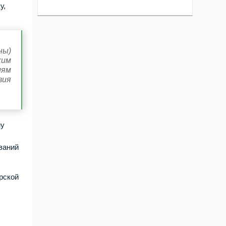
у,
ны)
ким
лям
вия
му
ваний
рской