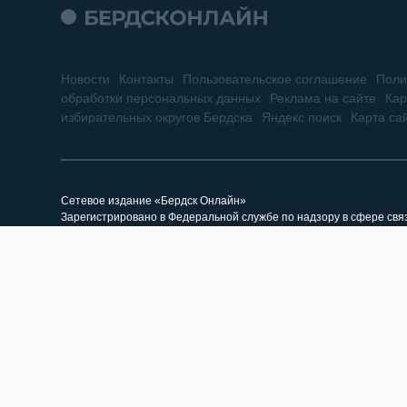
Новости
Контакты
Пользовательское соглашение
Поли
обработки персональных данных
Реклама на сайте
Кар
избирательных округов Бердска
Яндекс поиск
Карта са
Сетевое издание «Бердск Онлайн»
Зарегистрировано в Федеральной службе по надзору в сфере св
73887 от 19.10.2018 г. Учредитель: ООО «БЕРДСК ОНЛАЙН»
Главный редактор: Жильцова Г.А.
Адрес редакции: 633010, Новосибирская область, г. Бердск, ул. Горь
Электронный адрес редакции: berdsk-online@mail.ru (новости), re
Все права на материалы, находящиеся на сайте «Бердск Онлайн»,
При использовании материалов сайта и саттелитных проектов, г
материалов, размещенных на сайте «Бердск Онлайн». Гиперссыл
«Бердск Онлайн» как источник заимствования.