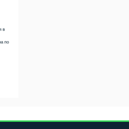
я в
ра по