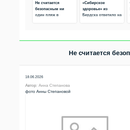
Не считается
«Сибирское
безопасным ни
здоровье» из
один пляж в
Бердска ответило на
Бердске
претензии
московского
Роспотребнадзора:
технический сбой
Не считается безо
18.06.2026
Автор:
Анна Степанова
фото Анны Степановой