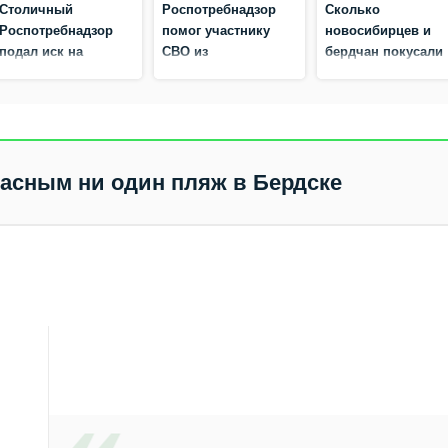
Столичный
Роспотребнадзор
Сколько
Роспотребнадзор
помог участнику
новосибирцев и
подал иск на
СВО из
бердчан покусали
производителя
Новосибирска
клещи весной 202
БАДов из
вернуть деньги за
года
Новосибирска
несостоявшийся
перелет
пасным ни один пляж в Бердске