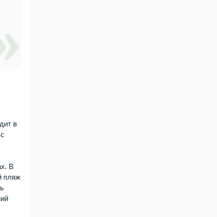
дит в
 с
х. В
й пляж
нь
ний