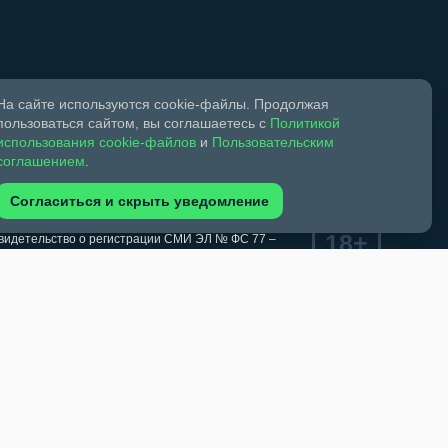
Мы в социальных сетях
На сайте используются cookie-файлы. Продолжая
пользоваться сайтом, вы соглашаетесь с
Политикой
использования cookie-файлов
и
Пользовательским
соглашением
.
Согласиться и скрыть уведомление
18+
Свидетельство о регистрации СМИ ЭЛ № ФС 77 –
ком праве и смежных правах.
обязательна. Запрещается перепечатка более 30%
зрешено при указании автора фото и ссылки на