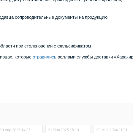
продавца сопроводительные документы на продукцию
области при столкновении с фальсификатом
бирцах, которые
отравились
роллами службы доставки «Харакир
18.Апр.2026 14:35
21.Янв.2025 15:13
03.Май.2024 11:31