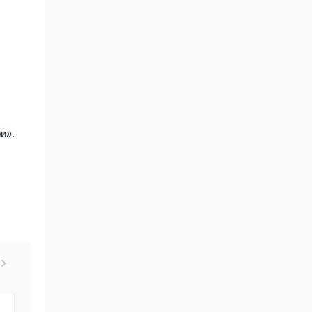
и».
10.Апр.2024 10:18
04.Апр.2024 15:57
16.Фев.2024 1