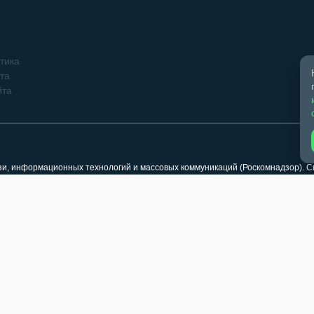
тика
та
йта
язи, информационных технологий и массовых коммуникаций (Роскомнадзор). 
кого, 4, оф. 2/1. Телефон: 8 (383-41) 2-11-44
klama@berdsk-online.ru (реклама)
 охраняются в соответствии с законодательством РФ, в том числе, об авторс
иперссылка (гиперлинк) на соответствующий раздел сайта «Бердск Онлайн» 
ка на страницу заимствования обязательна. Использование медиафайлов ра