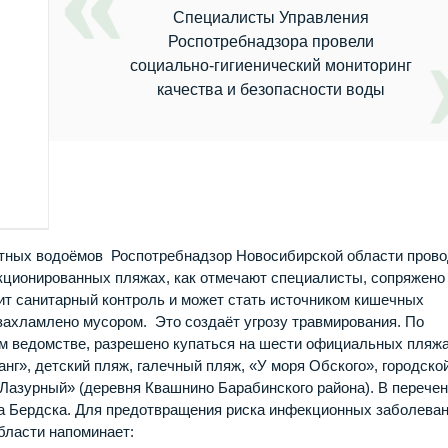
Специалисты Управления
Роспотребнадзора провели
социально-гигиенический мониторинг
качества и безопасности воды
стных водоёмов Роспотребнадзор Новосибирской области прово
нкционированных пляжах, как отмечают специалисты, сопряжено
дит санитарный контроль и может стать источником кишечных
захламлено мусором. Это создаёт угрозу травмирования. По
ом ведомстве, разрешено купаться на шести официальных пляжа
нг», детский пляж, галечный пляж, «У моря Обского», городско
«Лазурный» (деревня Квашнино Барабинского района). В перече
а Бердска. Для предотвращения риска инфекционных заболева
бласти напоминает: