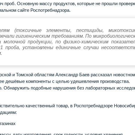
яч проб. Основную массу продуктов, которые не прошли проверк
альном сайте Роспотребнадзора.
елям (токсичные элементы, пестициды, микотокси
вечали гигиеническим требованиям
.
По микробиологичес
а молочной продукции, по физико-химическим показате
1 проба, установлены единичные случаи несоответст
м
.
рской и Томской областям Александр Баев рассказал новостно
лее дешёвые компоненты с целью удешевления производства.
но. Обнаружить подобные нарушения без лабораторных исследо
йствительно качественный товар, в Роспотребнадзоре Новосиби
ндациям:
газинах
ассу, дату изготовления, срок годности, условия хранения,