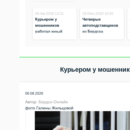
06.Авг.2026 13:31
29.Июл.2026 16:50
Курьером у
Четверых
мошенников
автоподставщиков
работал юный
из Бердска
житель Бердска
задержали бойцы
Росгвардии
Курьером у мошенник
06.08.2026
Автор:
Бердск-Онлайн
фото Галины Жильцовой