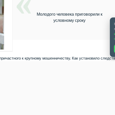
Молодого человека приговорили к
условному сроку
причастного к крупному мошенничеству. Как установило следств
боте в мессенджере и стал курьером в преступной схеме. Дейст
он координировал всё через чат и сам обзванивал жителей Бер
тва или правоохранителем и убеждал людей, что от их имени
 стрессе, потерпевшие отдавали курьеру наличные. Так в авгу
оло 3,5 млн рублей. Подсудимый знал, что участвует в афере: о
 Суд признал юношу виновным по ч. 4 ст. 159 УК РФ (мошенничес
вору) и назначил наказание — 3 года лишения свободы условно
в полном объёме взыщут 3,5 млн рублей в пользу пострадавших.
ти призывает граждан быть бдительными: не поддаваться на уг
ь о подобных случаях в правоохранительные органы.