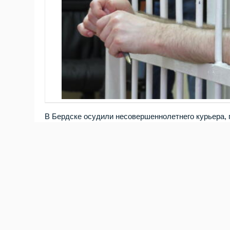
В Бердске осудили несовершеннолетнего курьера, 
2025 году юноша откликнулся на предложение о ра
группы руководил неустановленный организатор — 
Злоумышленник представлялся сотрудником ведомс
совершены противоправные действия. Оказавшись в
сентябре 2025 года у пожилых горожан похитили ок
забирал деньги и отвозил их в условленное место.
совершённое группой лиц по предварительному сго
испытательным сроком 3 года. Кроме того, с него 
Следственное управление по Новосибирской облас
и угрозы телефонных мошенников и сразу сообщат