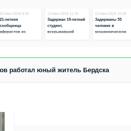
20.Июл.2026 9:30
13.Июл.2026 11:15
10.Июл.2026 10:28
21-летняя
Задержан 19-летний
Задержаны 55
сообщница
студент,
человек в
аферистов из
вскрывавший
мошенническом
Новосибирска
сейфы – орудовал в
колл-центре в
задержана в
Новосибирске и
Новосибирске
Волгограде
Бердске
ов работал юный житель Бердска