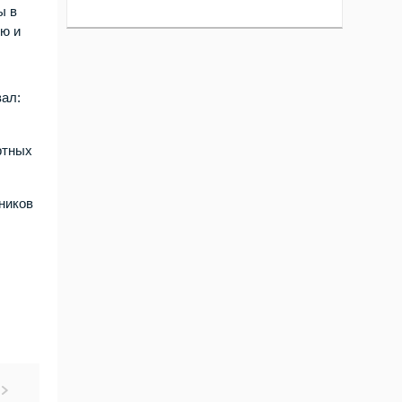
ы в
ю и
вал:
ртных
ников