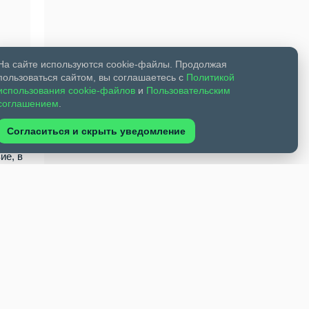
На сайте используются cookie-файлы. Продолжая
пользоваться сайтом, вы соглашаетесь с
Политикой
использования cookie-файлов
и
Пользовательским
соглашением
.
Согласиться и скрыть уведомление
ие, в
виями
дска.
сте и
н
тво,
 с
оворы