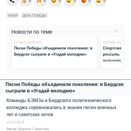
0
0
0
0
0
0
9 МАЯ
ДЕНЬ ПОБЕДЫ
Новости по теме
19.Май.2026 8:52
18.Май.2026 9:0
Песни Победы объединили поколения: в
Спортсмены из
Бердске сыграли в «Угадай мелодию»
россыпь награ
вольному бо
Песни Победы объединили поколения: в Бердске
сыграли в «Угадай мелодию»
Команды БЭМЗа и Бердского политехнического
колледжа соревновались в знании песен военных
лет и советских хитов
19.05.2026
Автор:
Марина Смирнова