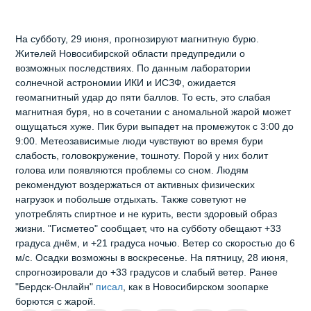
На субботу, 29 июня, прогнозируют магнитную бурю.
Жителей Новосибирской области предупредили о
возможных последствиях. По данным лаборатории
солнечной астрономии ИКИ и ИСЗФ, ожидается
геомагнитный удар до пяти баллов. То есть, это слабая
магнитная буря, но в сочетании с аномальной жарой может
ощущаться хуже. Пик бури выпадет на промежуток с 3:00 до
9:00. Метеозависимые люди чувствуют во время бури
слабость, головокружение, тошноту. Порой у них болит
голова или появляются проблемы со сном. Людям
рекомендуют воздержаться от активных физических
нагрузок и побольше отдыхать. Также советуют не
употреблять спиртное и не курить, вести здоровый образ
жизни. "Гисметео" сообщает, что на субботу обещают +33
градуса днём, и +21 градуса ночью. Ветер со скоростью до 6
м/с. Осадки возможны в воскресенье. На пятницу, 28 июня,
спрогнозировали до +33 градусов и слабый ветер. Ранее
"Бердск-Онлайн"
писал
, как в Новосибирском зоопарке
борются с жарой.