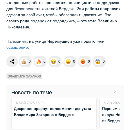
что данные работы проводятся по инициативе подрядчика
для безопасности жителей Бердска. Эти работы подрядчик
сделал за свой счет, чтобы обезопасить движение. Это
своего рода подарок от подрядчика, – отметил Владимир
Николаевич.
Напомним, на улице Черемушной уже подключили
освещение
.
0
0
0
0
0
0
ВЛАДИМИР ЗАХАРОВ
Новости по теме
16.Май.2025 16:08
19.Авг.2024 9:27
Досрочно прервут полномочия депутата
Первым замом
Владимира Захарова в Бердске
округа Новоси
из Бердска