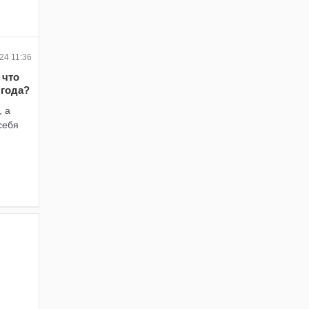
24 11:36
 что
 года?
, а
себя