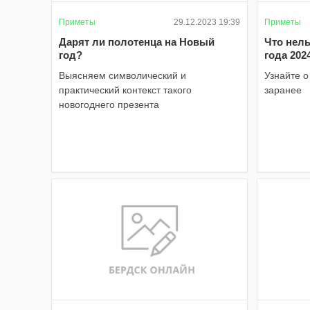
Приметы
29.12.2023 19:39
Приметы
Дарят ли полотенца на Новый
Что нель
год?
года 202
Выясняем символический и
Узнайте 
практический контекст такого
заранее
новогоднего презента