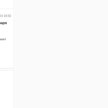
24 16:50
варя
анет