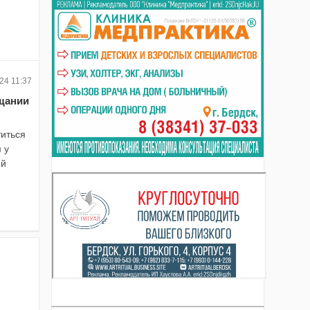
24 11:37
ощании
титься
 у
ей