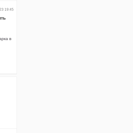
23 19:45
ить
арка в