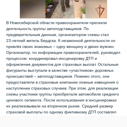
В Новосибирской области правоохранители пресекли
деятельность группы автоподставщиков. По
предварительным данным, организатором схемы стал
23‑летний житель Бердска. К незаконной деятельности он
привлёк своих знакомых – одну женщину и двоих мужчин.
Организатор, по информации правоохранителей, руководил
процессом: координировал инсценировку ДТП и
оформление документов для страховых выплат. Остальные
фигуранты выступали в качестве «участников» дорожных
происшествий – автоподставщиков. Помимо этого, они
предоставляли в страховые компании ложные извещения о
наступлении страховых случаев. При этом, для реализации
схемы участники группы приобретали автомобили среднего
ценового сегмента. После использования в инсценировках
их реализовывали на вторичном рынке. Средний размер
страховой выплаты по одному фиктивному ДТП составлял
от 200 до 300 тысяч рублей. Сотрудники ОМОН «Сибирь» и
СОБР «Сибиряк» Управления Росгвардии по Новосибирской