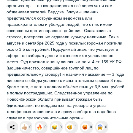
организатор — он координировал всё через чат и сам
обзванивал жителей Бердска. Злоумышленник
представлялся сотрудником ведомства или
правоохранителем и убеждал людей, что от их имени
совершены противоправные действия. Оказавшись в
стрессе, потерпевшие отдавали курьеру наличные. Так в
августе и сентябре 2025 года у пожилых горожан похитили
около 3,5 млн рублей. Подсудимый знал, что участвует в
афере: он забирал деньги и отвозил их в условленное
место. Суд признал юношу виновным по ч. 4 ст. 159 УК РФ
(мошенничество, совершённое группой лиц по
предварительному сговору) и назначил наказание — 3 года
лишения свободы условно с испытательным сроком 3 года.
Кроме того, с него в полном объёме взыщут 3,5 млн рублей
в пользу пострадавших. Следственное управление по
Новосибирской области призывает граждан быть
бдительными: не поддаваться на уговоры и угрозы
телефонных мошенников и сразу сообщать о подобных
случаях в правоохранительные органы.
0
0
0
1
0
0