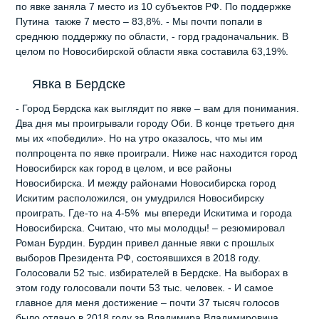
по явке заняла 7 место из 10 субъектов РФ. По поддержке
Путина также 7 место – 83,8%. - Мы почти попали в
среднюю поддержку по области, - горд градоначальник. В
целом по Новосибирской области явка составила 63,19%.
Явка в Бердске
- Город Бердска как выглядит по явке – вам для понимания.
Два дня мы проигрывали городу Оби. В конце третьего дня
мы их «победили». Но на утро оказалось, что мы им
полпроцента по явке проиграли. Ниже нас находится город
Новосибирск как город в целом, и все районы
Новосибирска. И между районами Новосибирска город
Искитим расположился, он умудрился Новосибирску
проиграть. Где-то на 4-5% мы впереди Искитима и города
Новосибирска. Считаю, что мы молодцы! – резюмировал
Роман Бурдин. Бурдин привел данные явки с прошлых
выборов Президента РФ, состоявшихся в 2018 году.
Голосовали 52 тыс. избирателей в Бердске. На выборах в
этом году голосовали почти 53 тыс. человек. - И самое
главное для меня достижение – почти 37 тысяч голосов
было отдано в 2018 году за Владимира Владимировича