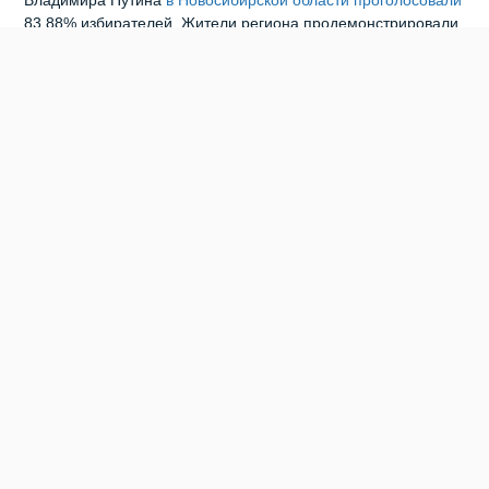
Владимира Путина
в Новосибирской области проголосовали
83,88% избирателей. Жители региона продемонстрировали
рекордную за 20 лет явку – в голосовании приняло участие
без малого две трети избирателей, а именно 63,19% от их
общего числа, отметили в правительстве Новосибирской
области. Наибольшая явка в районах Новосибирской
области показана в Сузунском районе - 93,33%. В
Новосибирске в лидерах Центральный район, где явка
равна 58,79%.
0
0
0
0
0
0
ВЫБОРЫ 2024