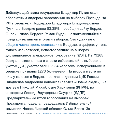
Действующий глава государства Владимир Путин стал
абсолютным лидером голосования на выборах Президента
РФ в Бердске. - Поддержка Владимира Владимировича
Путина в Бердске равна 83,38%, - сообщил сайту Бердск-
Онлайн глава Бердска Роман Бурдин, ознакомившийся с
предварительными итогами выборов. Это - данные от
общего числа проголосовавших
в Бердске, в цифрах учтены
голоса избирателей, использовавших на выборах
дистанционное электронное голосование (ДЭГ). Из 79165
бердчан, включенных в списки избирателей, в выборах с
учетом ДЭГ, участвовали 52934 человека. Испорченными в
Бердске признаны 1273 бюллетеня. На втором месте по
числу голосов в Бердске, согласно данным ЦИК России,
Владислав Андреевич Даванков (партия «Новые люди»), на
третьем Николай Михайлович Харитонов (КПРФ), на
четвертом Леонид Эдуардович Слуцкий (ЛДПР).
Предварительные итоги голосования на выборах
Президента подвела председатель Избирательной
комиссии Новосибирской области Ольга Благо. За