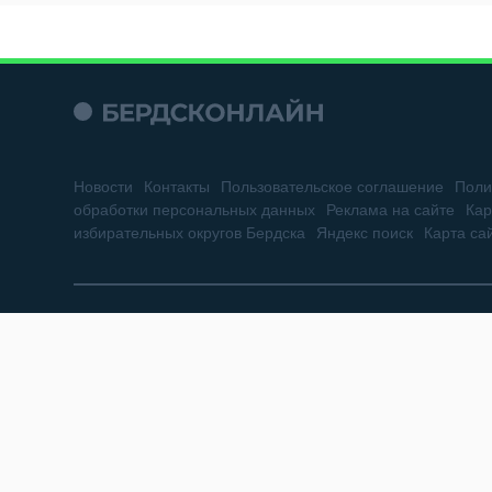
Новости
Контакты
Пользовательское соглашение
Поли
обработки персональных данных
Реклама на сайте
Кар
избирательных округов Бердска
Яндекс поиск
Карта са
Сетевое издание «Бердск Онлайн»
Зарегистрировано в Федеральной службе по надзору в сфере св
73887 от 19.10.2018 г. Учредитель: ООО «БЕРДСК ОНЛАЙН»
Главный редактор: Жильцова Г.А.
Адрес редакции: 633010, Новосибирская область, г. Бердск, ул. Горь
Электронный адрес редакции: berdsk-online@mail.ru (новости), re
Все права на материалы, находящиеся на сайте «Бердск Онлайн»,
При использовании материалов сайта и саттелитных проектов, г