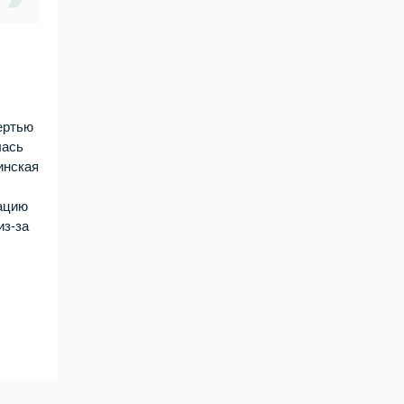
ертью
лась
инская
сацию
из-за