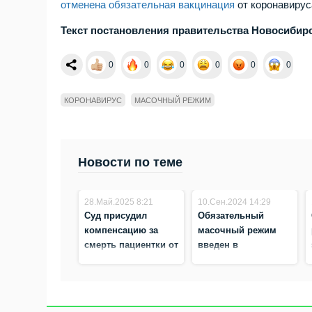
отменена обязательная вакцинация
от коронавирус
Текст постановления правительства Новосибирск
0
0
0
0
0
0
КОРОНАВИРУС
МАСОЧНЫЙ РЕЖИМ
Новости по теме
28.Май.2025 8:21
10.Сен.2024 14:29
Суд присудил
Обязательный
компенсацию за
масочный режим
смерть пациентки от
введен в
COVID-19 в
поликлиниках и
больнице под
стационарах
Новосибирском
Бердска