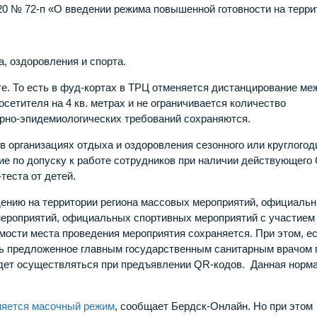
20 № 72-п «О введении режима повышенной готовности на терри
, оздоровления и спорта.
е. То есть в фуд-кортах в ТРЦ отменяется дистанцирование ме
сетителя на 4 кв. метрах и не ограничивается количество
арно-эпидемиологических требований сохраняются.
в организациях отдыха и оздоровления сезонного или круглогод
ие по допуску к работе сотрудников при наличии действующего
теста от детей.
едению на территории региона массовых мероприятий, официаль
ероприятий, официальных спортивных мероприятий с участием
мости места проведения мероприятия сохраняется. При этом, е
ть предложенное главным государственным санитарным врачом 
удет осуществляться при предъявлении QR-кодов. Данная норм
няется масочный режим
, сообщает Бердск-Онлайн. Но при этом