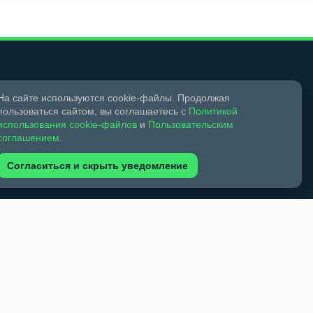
На сайте используются cookie-файлы. Продолжая
пользоваться сайтом, вы соглашаетесь с
Политикой
Мы в социальных сетях
использования cookie-файлов
и
Пользовательским
соглашением
.
Согласиться и скрыть уведомление
18+
Свидетельство о регистрации СМИ ЭЛ № ФС 77 –
ком праве и смежных правах.
обязательна. Запрещается перепечатка более 30%