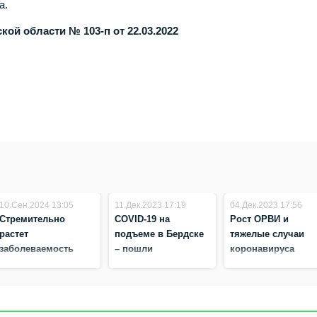
а.
ой области № 103-п от 22.03.2022
10.Сен.2024 13:05
11.Дек.2023 17:19
04.Дек.2023 17:56
Стремительно
COVID-19 на
Рост ОРВИ и
растет
подъеме в Бердске
тяжелые случаи
заболеваемость
– пошли
коронавируса
ОРВИ в Бердске
положительные
зафиксированы в
тесты
Бердске