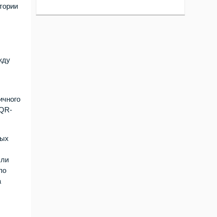
тории
жду
ичного
 QR-
ных
сли
по
а