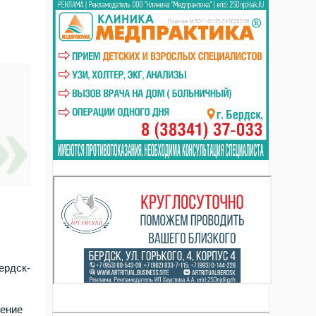
ердск-
ление