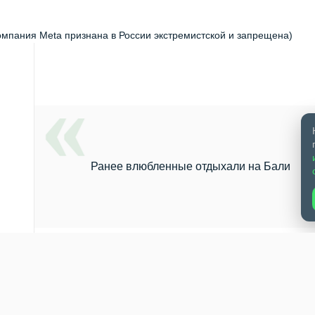
компания Meta признана в России экстремистской и запрещена)
Ранее влюбленные отдыхали на Бали
рминова и ее 29-летний возлюбленный Тарас Романов предпочли