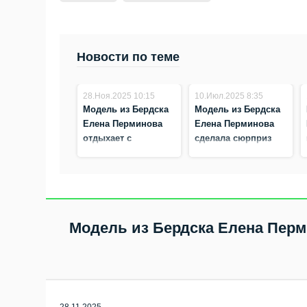
Новости по теме
28.Ноя.2025 10:15
10.Июл.2025 8:35
Модель из Бердска
Модель из Бердска
Елена Перминова
Елена Перминова
отдыхает с
сделала сюрприз
молодым
возлюбленному в
возлюбленным в
Париже
Дубае
Модель из Бердска Елена Пер