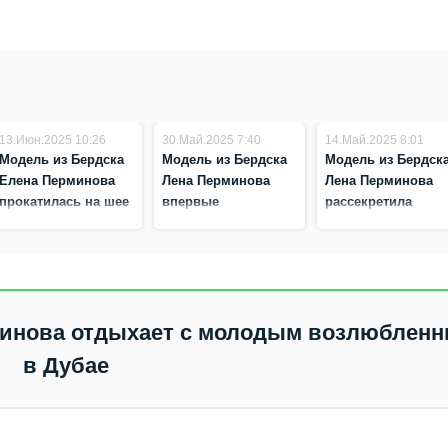
13.Июн.2025 10:26
30.Май.2025 7:40
14.Май.2025 8:01
Модель из Бердска
Модель из Бердска
Модель из Бердск
Елена Перминова
Лена Перминова
Лена Перминова
прокатилась на шее
впервые
рассекретила
молодого
высказалась о
подробности
возлюбленного
разнице в возрасте
развода с
с молодым
миллионером
возлюбленным
минова отдыхает с молодым возлюблен
в Дубае