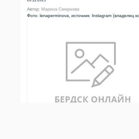
28.11.2025
Автор:
Марина Смирнова
Фото: lenaperminova, источник: Instagram (владелец 
Известная 39-летняя модель из Бердска Елена Пе