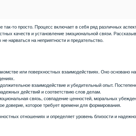
е так-то просто. Процесс включает в себя ряд различных аспек
остных качеств и установление эмоциональной связи. Рассказы
ы не нарваться на неприятности и предательство.
акомстве или поверхностных взаимодействиях. Оно основано н
дениях.
одолжительное взаимодействие и убедительный опыт. Постепен
надежных действий и соответствию слов делам.
моциональная связь, совпадение ценностей, моральных убежде
ое доверие, которое требует времени для формирования.
чностных отношениях и определяет уровень близости и надежн