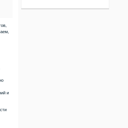
тов,
ваем,
а
но
ний и
ости