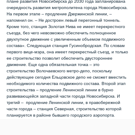
плане развития Новосибирска до 2030 года запланирована
очередность развития метрополитена города Новосибирска.
На первом этапе – продление Дзержинской линии, –
напомнил он. – Не достроен левый перегонный тоннель.
Кроме того, станция Золотая Нива не имеет перекрестного
съезда, без чего невозможно обеспечить полноценное
двухпутное движение с увеличенным объемом подвижного
состава». Следующая станция Гусинобродская. По словам
первого вице-мэра, она имеет перекрестный съезд, и только
ее строительство позволит обеспечить двустороннее
движение. Еще одна обязательная точка – это
строительство Волочаевского метро-депо, поскольку
действующее сегодня Ельцовское депо не сможет вместить
необходимого количества подвижного состава. Второй этап
строительства – продление Ленинской линии в бурно
развивающейся западной части города Новосибирска. И
третий – продление Ленинской линии, в правобережной
части города – станция Северная, строительство которой
планируется в районе бывшего городского аэропорта.
«Нужно просмотреть всю градостроительную
документацию, ее проанализировать, понять, какие створы
у нас на сегодняшний день позволяют строить линии