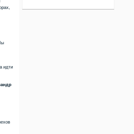
и
орах,
Мы
а идти
сандр
пехов