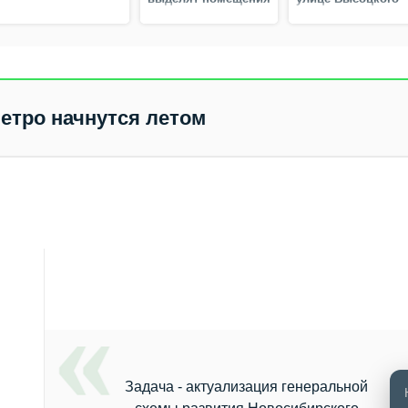
на безвозмездной
основе
метро начнутся летом
Задача - актуализация генеральной