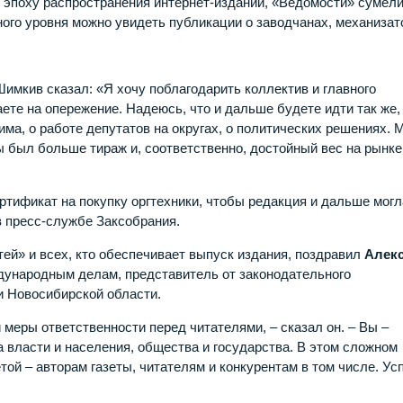
, в эпоху распространения интернет-изданий, «Ведомости» сумел
ного уровня можно увидеть публикации о заводчанах, механизат
имкив сказал: «Я хочу поблагодарить коллектив и главного
таете на опережение. Надеюсь, что и дальше будете идти так же,
ма, о работе депутатов на округах, о политических решениях. 
ы был больше тираж и, соответственно, достойный вес на рынке
тификат на покупку оргтехники, чтобы редакция и дальше могл
в пресс-службе Заксобрания.
ей» и всех, кто обеспечивает выпуск издания, поздравил
Алек
дународным делам, представитель от законодательного
и Новосибирской области.
меры ответственности перед читателями, – сказал он. – Вы –
 власти и населения, общества и государства. В этом сложном
той – авторам газеты, читателям и конкурентам в том числе. Ус