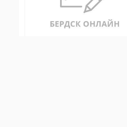
В Законодательном Собрании Новосибирской облас
проектирования и строительства метро в городе Н
Новосибирска
Олег Клемешов
, в числе ближайши
Новосибирского метрополитена. «В генеральном пл
развития метрополитена города Новосибирска. На п
достроен левый перегонный тоннель. Кроме того, с
невозможно обеспечить полноценное двухпутное 
станция Гусинобродская. По словам первого вице-м
позволит обеспечить двустороннее движение. Еще 
депо, поскольку действующее сегодня Ельцовское 
состава. Второй этап строительства – продление 
Новосибирска. И третий – продление Ленинской лин