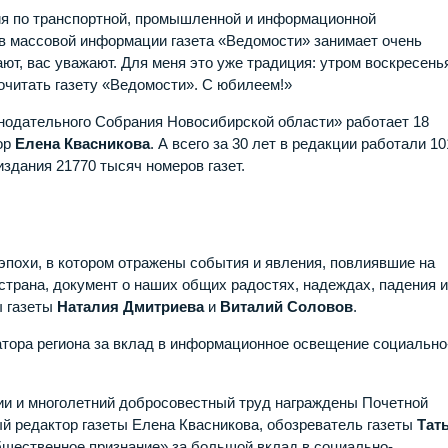
я по транспортной, промышленной и информационной
в массовой информации газета «Ведомости» занимает очень
ают, вас уважают. Для меня это уже традиция: утром воскресень
очитать газету «Ведомости». С юбилеем!»
нодательного Собрания Новосибирской области» работает 18
ор
Елена Квасникова
. А всего за 30 лет в редакции работали 10
здания 21770 тысяч номеров газет.
эпохи, в котором отражены события и явления, повлиявшие на
 страна, документ о наших общих радостях, надеждах, падения 
ы газеты
Наталия Дмитриева
и
Виталий Соловов
.
тора региона за вклад в информационное освещение социально
ии и многолетний добросовестный труд награждены Почетной
ый редактор газеты Елена Квасникова, обозреватель газеты
Тат
щественное признание» за большой вклад в социально-