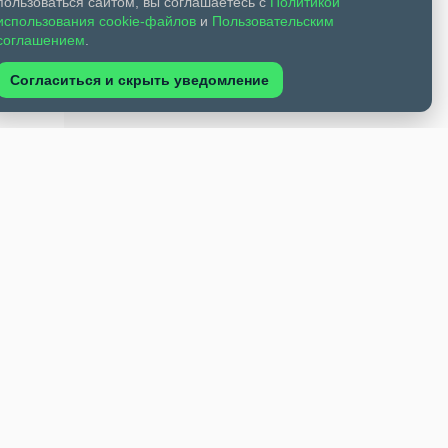
пользоваться сайтом, вы соглашаетесь с
Политикой
использования cookie-файлов
и
Пользовательским
соглашением
.
Согласиться и скрыть уведомление
осам
звития
ность
Не
ющая
тро-