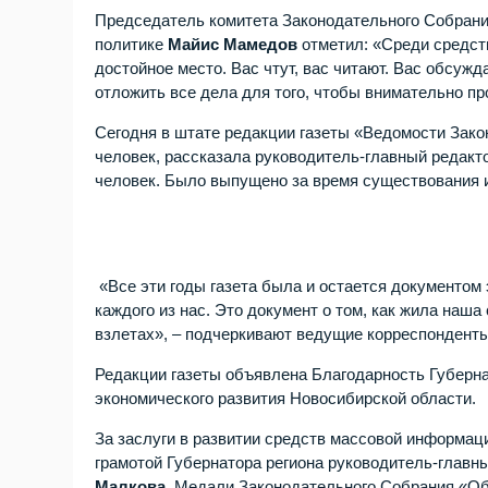
Председатель комитета Законодательного Собрани
политике
Майис Мамедов
отметил: «Среди средст
достойное место. Вас чтут, вас читают. Вас обсужд
отложить все дела для того, чтобы внимательно пр
Сегодня в штате редакции газеты «Ведомости Зако
человек, рассказала руководитель-главный редакт
человек. Было выпущено за время существования и
«Все эти годы газета была и остается документом 
каждого из нас. Это документ о том, как жила наша
взлетах», – подчеркивают ведущие корреспондент
Редакции газеты объявлена Благодарность Губерна
экономического развития Новосибирской области.
За заслуги в развитии средств массовой информац
грамотой Губернатора региона руководитель-главн
Малкова
. Медали Законодательного Собрания «Об