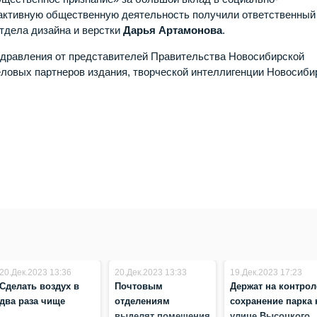
 активную общественную деятельность получили ответственный
тдела дизайна и верстки
Дарья Артамонова
.
оздравления от представителей Правительства Новосибирской
еловых партнеров издания, творческой интеллигенции Новосиби
20.Дек.2023 13:36
20.Дек.2023 13:33
19.Дек.2023 17:23
Сделать воздух в
Почтовым
Держат на контрол
два раза чище
отделениям
сохранение парка 
выделят помещения
улице Высоцкого