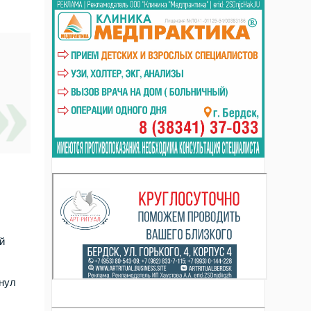
й
кнул