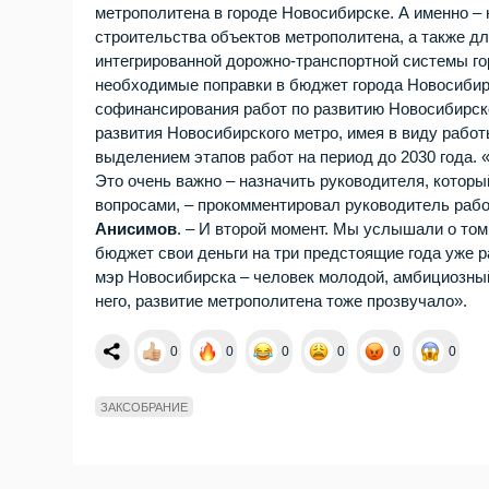
метрополитена в городе Новосибирске. А именно – 
строительства объектов метрополитена, а также д
интегрированной дорожно-транспортной системы го
необходимые поправки в бюджет города Новосибирс
софинансирования работ по развитию Новосибирско
развития Новосибирского метро, имея в виду рабо
выделением этапов работ на период до 2030 года. 
Это очень важно – назначить руководителя, кото
вопросами, – прокомментировал руководитель раб
Анисимов
. – И второй момент. Мы услышали о то
бюджет свои деньги на три предстоящие года уже р
мэр Новосибирска – человек молодой, амбициозны
него, развитие метрополитена тоже прозвучало».
0
0
0
0
0
0
ЗАКСОБРАНИЕ