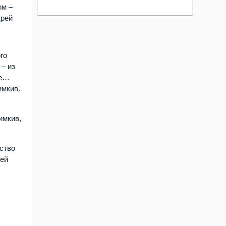
ом –
дрей
го
– из
ее…
имкив.
имкив,
ство
рей