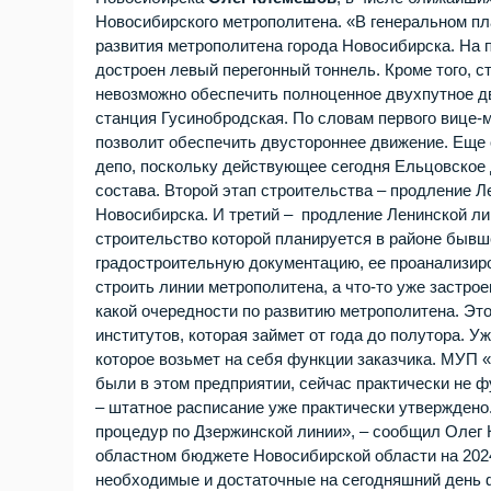
Новосибирского метрополитена. «В генеральном пл
развития метрополитена города Новосибирска. На п
достроен левый перегонный тоннель. Кроме того, с
невозможно обеспечить полноценное двухпутное 
станция Гусинобродская. По словам первого вице-м
позволит обеспечить двустороннее движение. Еще 
депо, поскольку действующее сегодня Ельцовское 
состава. Второй этап строительства – продление 
Новосибирска. И третий – продление Ленинской лин
строительство которой планируется в районе бывш
градостроительную документацию, ее проанализиро
строить линии метрополитена, а что-то уже застрое
какой очередности по развитию метрополитена. Эт
институтов, которая займет от года до полутора. 
которое возьмет на себя функции заказчика. МУП 
были в этом предприятии, сейчас практически не ф
– штатное расписание уже практически утверждено
процедур по Дзержинской линии», – сообщил Олег 
областном бюджете Новосибирской области на 2024
необходимые и достаточные на сегодняшний день 