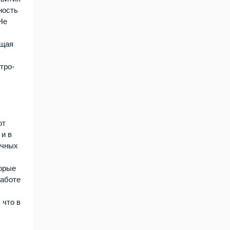
ность
Не
ющая
тро-
ют
 и в
ичных
торые
работе
 что в