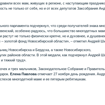
дравили всех мам, живущих в регионе, с наступающим праздник
сть не только от себя, но и от всех депутатов Заксобрания Ан
ьного парламента подчеркнул, что среди получателей знака мно
евенский, особенно радуюсь, что большинство многодетных мам 
и растут не только физически крепче, но и духовнее, и душевн
 – золотой фонд Новосибирской области», – отметил Андрей Ш
ьниц Новосибирска и Бердска, а также Новосибирского,
угих районов области. В этой медали, как подчеркнул Андрей Ш
и тяжкий труд».
очек и трех мальчиков, Законодательное Собрание и Правитель
дарок.
Елена Павлова
отмечает 27 ноября день рождения. Анд
спехов многодетной маме и ее пятерым ребятишкам.