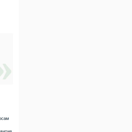
осам
звития