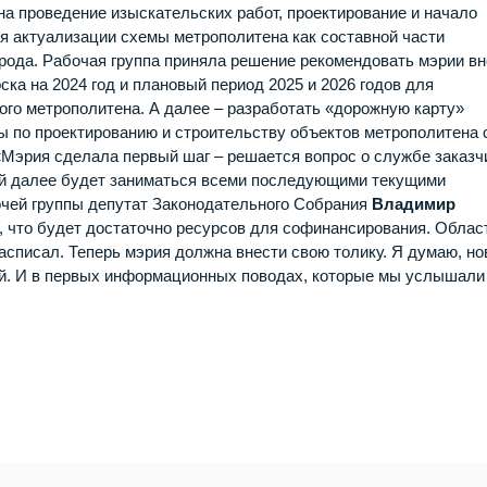
на проведение изыскательских работ, проектирование и начало
ля актуализации схемы метрополитена как составной части
рода. Рабочая группа приняла решение рекомендовать мэрии вн
ка на 2024 год и плановый период 2025 и 2026 годов для
го метрополитена. А далее – разработать «дорожную карту»
ты по проектированию и строительству объектов метрополитена 
«Мэрия сделала первый шаг – решается вопрос о службе заказч
рый далее будет заниматься всеми последующими текущими
очей группы депутат Законодательного Собрания
Владимир
м, что будет достаточно ресурсов для софинансирования. Облас
асписал. Теперь мэрия должна внести свою толику. Я думаю, н
й. И в первых информационных поводах, которые мы услышали