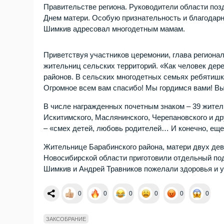
Правительстве региона. Руководители области поз
Днем матери. Особую признательность и благодарно
Шимкив адресовал многодетным мамам.
Приветствуя участников церемонии, глава регионал
жительниц сельских территорий. «Как человек дер
районов. В сельских многодетных семьях ребятишк
Огромное всем вам спасибо! Мы гордимся вами! Вы
В числе награжденных почетным знаком – 39 жител
Искитимского, Маслянинского, Черепановского и др
– «смех детей, любовь родителей… И конечно, еще 
Жительнице Барабинского района, матери двух дев
Новосибирской области приготовили отдельный по
Шимкив и Андрей Травников пожелали здоровья и у
0
0
0
0
0
0
ЗАКСОБРАНИЕ