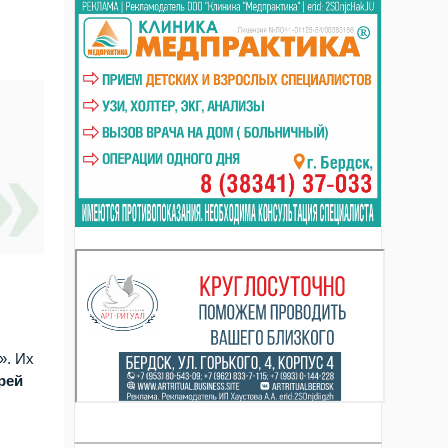
». Их
рей