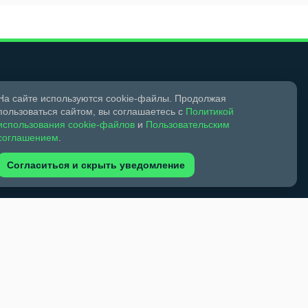
На сайте используются cookie-файлы. Продолжая
пользоваться сайтом, вы соглашаетесь с
Политикой
Мы в социальных сетях
использования cookie-файлов
и
Пользовательским
соглашением
.
Согласиться и скрыть уведомление
18+
Свидетельство о регистрации СМИ ЭЛ № ФС 77 –
ком праве и смежных правах.
обязательна. Запрещается перепечатка более 30%