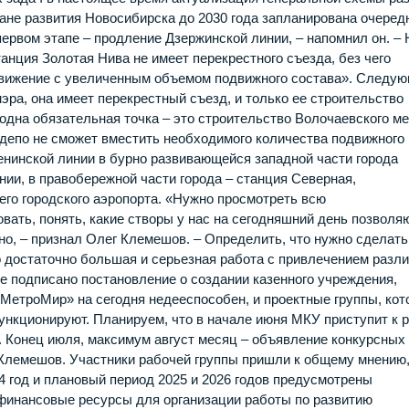
ане развития Новосибирска до 2030 года запланирована очеред
ервом этапе – продление Дзержинской линии, – напомнил он. – 
танция Золотая Нива не имеет перекрестного съезда, без чего
движение с увеличенным объемом подвижного состава». Следу
эра, она имеет перекрестный съезд, и только ее строительство
одна обязательная точка – это строительство Волочаевского ме
депо не сможет вместить необходимого количества подвижного
Ленинской линии в бурно развивающейся западной части города
ии, в правобережной части города – станция Северная,
его городского аэропорта. «Нужно просмотреть всю
вать, понять, какие створы у нас на сегодняшний день позволя
но, – признал Олег Клемешов. – Определить, что нужно сделать
о достаточно большая и серьезная работа с привлечением разл
Уже подписано постановление о создании казенного учреждения,
«МетроМир» на сегодня недееспособен, и проектные группы, ко
ункционируют. Планируем, что в начале июня МКУ приступит к 
. Конец июля, максимум август месяц – объявление конкурсных
Клемешов. Участники рабочей группы пришли к общему мнению,
 год и плановый период 2025 и 2026 годов предусмотрены
финансовые ресурсы для организации работы по развитию