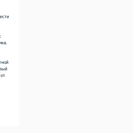
ести
с
ика.
тной
овый
 от