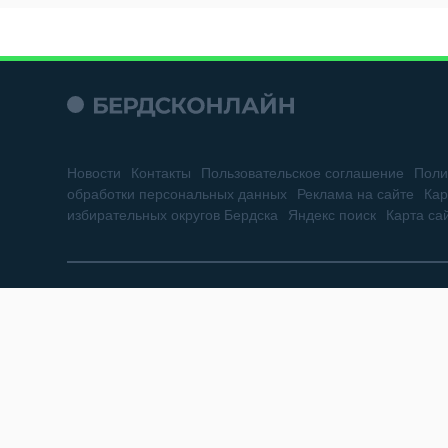
Новости
Контакты
Пользовательское соглашение
Поли
обработки персональных данных
Реклама на сайте
Кар
избирательных округов Бердска
Яндекс поиск
Карта са
Сетевое издание «Бердск Онлайн»
Зарегистрировано в Федеральной службе по надзору в сфере св
73887 от 19.10.2018 г. Учредитель: ООО «БЕРДСК ОНЛАЙН»
Главный редактор: Жильцова Г.А.
Адрес редакции: 633010, Новосибирская область, г. Бердск, ул. Горь
Электронный адрес редакции: berdsk-online@mail.ru (новости), re
Все права на материалы, находящиеся на сайте «Бердск Онлайн»,
При использовании материалов сайта и саттелитных проектов, г