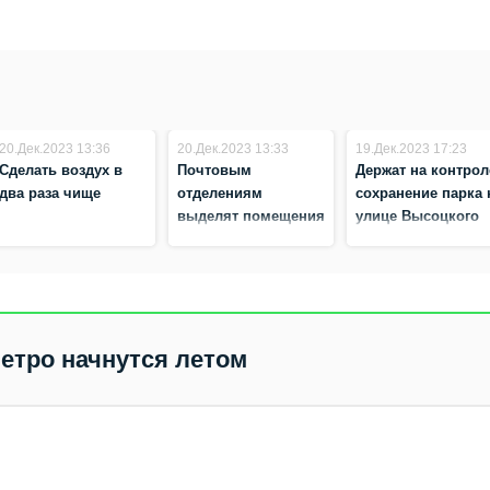
20.Дек.2023 13:36
20.Дек.2023 13:33
19.Дек.2023 17:23
Сделать воздух в
Почтовым
Держат на контрол
два раза чище
отделениям
сохранение парка 
выделят помещения
улице Высоцкого
на безвозмездной
основе
метро начнутся летом