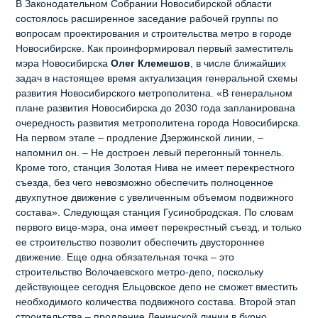
В Законодательном Собрании Новосибирской области
состоялось расширенное заседание рабочей группы по
вопросам проектирования и строительства метро в городе
Новосибирске. Как проинформировал первый заместитель
мэра Новосибирска
Олег Клемешов
, в числе ближайших
задач в настоящее время актуализация генеральной схемы
развития Новосибирского метрополитена. «В генеральном
плане развития Новосибирска до 2030 года запланирована
очередность развития метрополитена города Новосибирска.
На первом этапе – продление Дзержинской линии, –
напомнил он. – Не достроен левый перегонный тоннель.
Кроме того, станция Золотая Нива не имеет перекрестного
съезда, без чего невозможно обеспечить полноценное
двухпутное движение с увеличенным объемом подвижного
состава». Следующая станция Гусинобродская. По словам
первого вице-мэра, она имеет перекрестный съезд, и только
ее строительство позволит обеспечить двустороннее
движение. Еще одна обязательная точка – это
строительство Волочаевского метро-депо, поскольку
действующее сегодня Ельцовское депо не сможет вместить
необходимого количества подвижного состава. Второй этап
строительства – продление Ленинской линии в бурно