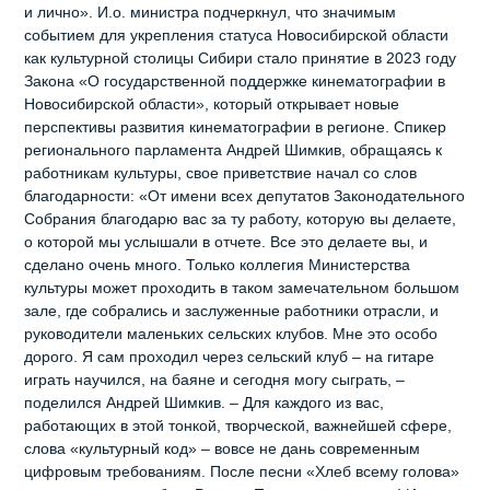
и лично». И.о. министра подчеркнул, что значимым
событием для укрепления статуса Новосибирской области
как культурной столицы Сибири стало принятие в 2023 году
Закона «О государственной поддержке кинематографии в
Новосибирской области», который открывает новые
перспективы развития кинематографии в регионе. Спикер
регионального парламента Андрей Шимкив, обращаясь к
работникам культуры, свое приветствие начал со слов
благодарности: «От имени всех депутатов Законодательного
Собрания благодарю вас за ту работу, которую вы делаете,
о которой мы услышали в отчете. Все это делаете вы, и
сделано очень много. Только коллегия Министерства
культуры может проходить в таком замечательном большом
зале, где собрались и заслуженные работники отрасли, и
руководители маленьких сельских клубов. Мне это особо
дорого. Я сам проходил через сельский клуб – на гитаре
играть научился, на баяне и сегодня могу сыграть, –
поделился Андрей Шимкив. – Для каждого из вас,
работающих в этой тонкой, творческой, важнейшей сфере,
слова «культурный код» – вовсе не дань современным
цифровым требованиям. После песни «Хлеб всему голова»