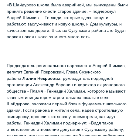
«В Шайдурово школа была аварийной, мы вынуждены были
принять решение снести старое здание, – подчеркнул
Андрей Шимкив. – Те люди, которые здесь живут и
работают, заслуживают и новую школу, и Дом культуры, и
качественные дороги. В селах Сузунского района это будет
первая новая школа за много-много лет».
Председатель регионального парламента Андрей Шимкив,
депутат Евгений Покровский, Глава Сузунского
района
Лилия Некрасова
, руководитель подрядной
организации Александр Воронин и директор акционерного
общества «Пламя» Геннадий Халиман, которого называют
главным инициатором строительства школы в селе
Шайдурово, заложили первый блок в фундамент школьного
здания. Гости района и жители села, надев строительную
экипировку, прошли к котловану, посмотрели, как идут
работы. Геннадий Халиман подчеркнул: «Видя такое
ответственное отношение депутатов к Сузунскому району,
мы верим, что уже совсем скоро шайдуровские ребятишки