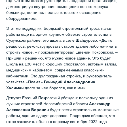
год. Об этом сказал руководитель подрядной организации,
демонстрируя внутренние помещения нового корпуса
больницы, почти полностью готового к оснащению
оборудованием.
Этот же подрядчик, Бердский строительный трест, начал
работы еще на одном крупном объекте строительства в
Сузунском районе, это школа в селе Шайдурово. «Долго
решалось, реконструировать старое здание либо начинать
строить новое, – прокомментировал Евгений Покровский. –
Пришли к решению, что нужно новое здание. Это будет
школа на 130 мест с хорошим спортзалом, актовым залом,
медицинским кабинетом, современными классными
кабинетами. Это долгожданная стройка, и руководитель
хозяйства «Пламя»
Геннадий Александрович
Халиман
долго за нее боролся, как и мы».
Депутат Евгений Покровский убежден: поскольку один из
лучших строителей Новосибирской области
Александр
Алексеевич Воронин
будет вести строительно-монтажные
работы, здание сдадут досрочно. Подрядчик обещает, что
готов закончить объект к первому сентября 2022 года.