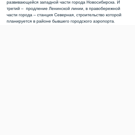
развивающейся западной части города Новосибирска. И
третий – продление Ленинской линии, в правобережной
части города – станция Северная, строительство которой
планируется в районе бывшего городского аэропорта.
«Нужно просмотреть всю градостроительную
документацию, ее проанализировать, понять, какие створы
у нас на сегодняшний день позволяют строить линии
метрополитена, а что-то уже застроено, – признал Олег
Клемешов. – Определить, что нужно сделать и в какой
очередности по развитию метрополитена. Это достаточно
большая и серьезная работа с привлечением различных
институтов, которая займет от года до полутора. Уже
подписано постановление о создании казенного
учреждения, которое возьмет на себя функции заказчика.
МУП «МетроМир» на сегодня недееспособен, и проектные
группы, которые были в этом предприятии, сейчас
практически не функционируют. Планируем, что в начале
июня МКУ приступит к работе – штатное расписание уже
практически утверждено. Конец июля, максимум август
месяц – объявление конкурсных процедур по Дзержинской
линии», – сообщил Олег Клемешов. Участники рабочей