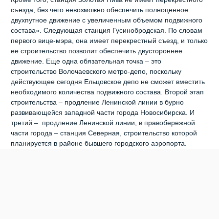
съезда, без чего невозможно обеспечить полноценное
двухпутное движение с увеличенным объемом подвижного
состава». Следующая станция Гусинобродская. По словам
первого вице-мэра, она имеет перекрестный съезд, и только
ее строительство позволит обеспечить двустороннее
движение. Еще одна обязательная точка – это
строительство Волочаевского метро-депо, поскольку
действующее сегодня Ельцовское депо не сможет вместить
необходимого количества подвижного состава. Второй этап
строительства – продление Ленинской линии в бурно
развивающейся западной части города Новосибирска. И
третий – продление Ленинской линии, в правобережной
части города – станция Северная, строительство которой
планируется в районе бывшего городского аэропорта.
«Нужно просмотреть всю градостроительную
документацию, ее проанализировать, понять, какие створы
у нас на сегодняшний день позволяют строить линии
метрополитена, а что-то уже застроено, – признал Олег
Клемешов. – Определить, что нужно сделать и в какой
очередности по развитию метрополитена. Это достаточно
большая и серьезная работа с привлечением различных