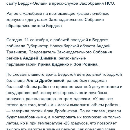
сайту Бердск-Онлайн в пресс-службе Заксобрания НСО.
Ранее с жалобами на протекающие крыши лечебных
корпусов к депутатам Законодательного Собрания
обращались жители Бердска.
Сегодня, 11 сентября, с рабочей поездкой в Бердске
побывали Губернатор Новосибирской области Андрей
Травников, Председатель Законодательного Собрания
региона
Андрей
Шимкив
, региональные
парламентарии
Ирина
Диденко
и
Зоя
Родина
.
По словам главного врача Бердской центральной городской
больницы
Аллы
Дробинской
, ранее был проделан
большой объем работ по проектно-сметной документации и
государственной экспертизы кровель пяти лечебных
корпусов, расположенных по трем адресам. «У нас все
готово для того, чтобы мы могли выполнить объем работ»,
— заверила гостей Алла Дробинская. По ее словам, кровли
будут мембранными, а монтировать их возможно не только
летом, но и при температуре -25 градусов, что позволяет
выполнять работы в зимний период. Как объяснил глава