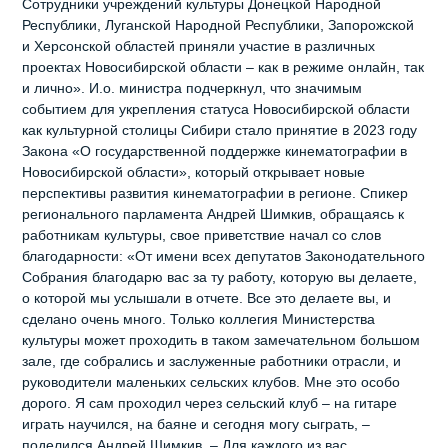
Сотрудники учреждений культуры Донецкой Народной
Республики, Луганской Народной Республики, Запорожской
и Херсонской областей приняли участие в различных
проектах Новосибирской области – как в режиме онлайн, так
и лично». И.о. министра подчеркнул, что значимым
событием для укрепления статуса Новосибирской области
как культурной столицы Сибири стало принятие в 2023 году
Закона «О государственной поддержке кинематографии в
Новосибирской области», который открывает новые
перспективы развития кинематографии в регионе. Спикер
регионального парламента Андрей Шимкив, обращаясь к
работникам культуры, свое приветствие начал со слов
благодарности: «От имени всех депутатов Законодательного
Собрания благодарю вас за ту работу, которую вы делаете,
о которой мы услышали в отчете. Все это делаете вы, и
сделано очень много. Только коллегия Министерства
культуры может проходить в таком замечательном большом
зале, где собрались и заслуженные работники отрасли, и
руководители маленьких сельских клубов. Мне это особо
дорого. Я сам проходил через сельский клуб – на гитаре
играть научился, на баяне и сегодня могу сыграть, –
поделился Андрей Шимкив. – Для каждого из вас,