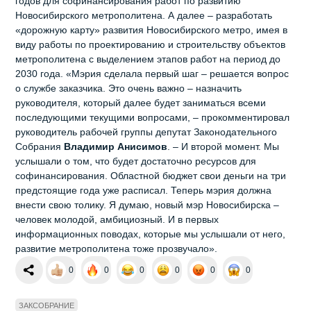
годов для софинансирования работ по развитию
Новосибирского метрополитена. А далее – разработать
«дорожную карту» развития Новосибирского метро, имея в
виду работы по проектированию и строительству объектов
метрополитена с выделением этапов работ на период до
2030 года. «Мэрия сделала первый шаг – решается вопрос
о службе заказчика. Это очень важно – назначить
руководителя, который далее будет заниматься всеми
последующими текущими вопросами, – прокомментировал
руководитель рабочей группы депутат Законодательного
Собрания
Владимир Анисимов
. – И второй момент. Мы
услышали о том, что будет достаточно ресурсов для
софинансирования. Областной бюджет свои деньги на три
предстоящие года уже расписал. Теперь мэрия должна
внести свою толику. Я думаю, новый мэр Новосибирска –
человек молодой, амбициозный. И в первых
информационных поводах, которые мы услышали от него,
развитие метрополитена тоже прозвучало».
0
0
0
0
0
0
ЗАКСОБРАНИЕ