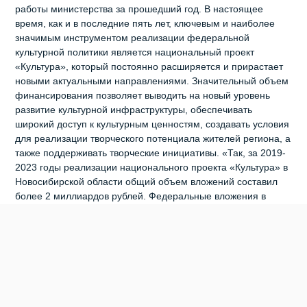
работы министерства за прошедший год. В настоящее
время, как и в последние пять лет, ключевым и наиболее
значимым инструментом реализации федеральной
культурной политики является национальный проект
«Культура», который постоянно расширяется и прирастает
новыми актуальными направлениями. Значительный объем
финансирования позволяет выводить на новый уровень
развитие культурной инфраструктуры, обеспечивать
широкий доступ к культурным ценностям, создавать условия
для реализации творческого потенциала жителей региона, а
также поддерживать творческие инициативы. «Так, за 2019-
2023 годы реализации национального проекта «Культура» в
Новосибирской области общий объем вложений составил
более 2 миллиардов рублей. Федеральные вложения в
развитие, прежде всего, муниципальной культурной
инфраструктуры за 5 лет составили свыше 1 миллиарда
рублей, – перечислил Юрий Зимняков. – В 2023 году
продолжено взаимодействие с новыми регионами России.
Сотрудники учреждений культуры Донецкой Народной
Республики, Луганской Народной Республики, Запорожской
и Херсонской областей приняли участие в различных