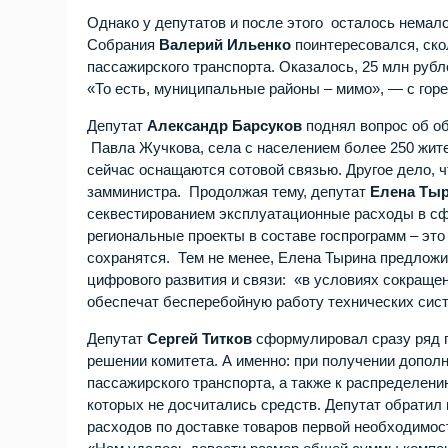
Однако у депутатов и после этого осталось немал
Собрания
Валерий Ильенко
поинтересовался, ско
пассажирского транспорта. Оказалось, 25 млн руб
«То есть, муниципальные районы – мимо», — с горе
Депутат
Александр Барсуков
поднял вопрос об о
Павла Жучкова, села с населением более 250 жит
сейчас оснащаются сотовой связью. Другое дело, ч
замминистра. Продолжая тему, депутат
Елена Ты
секвестированием эксплуатационные расходы в сфе
региональные проекты в составе госпрограмм – это
сохранятся. Тем не менее, Елена Тырина предлож
цифрового развития и связи: «в условиях сокращ
обеспечат бесперебойную работу технических сис
Депутат
Сергей Титков
сформулировал сразу ряд п
решении комитета. А именно: при получении допол
пассажирского транспорта, а также к распределен
которых не досчитались средств. Депутат обрати
расходов по доставке товаров первой необходимост