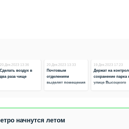
20.Дек.2023 13:36
20.Дек.2023 13:33
19.Дек.2023 17:23
Сделать воздух в
Почтовым
Держат на контрол
два раза чище
отделениям
сохранение парка 
выделят помещения
улице Высоцкого
на безвозмездной
основе
метро начнутся летом