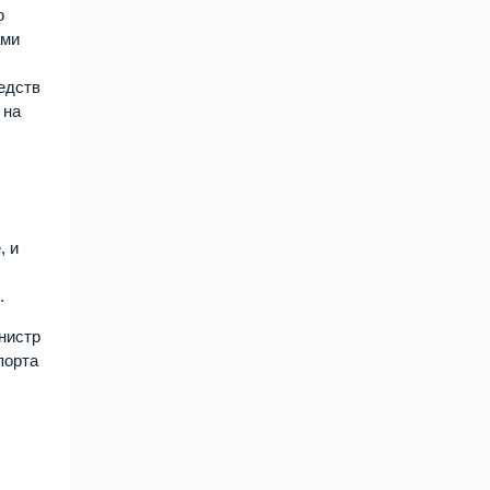
о
ами
едств
 на
, и
.
инистр
порта