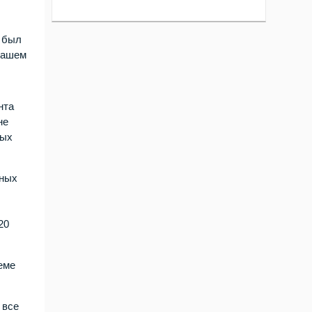
й был
 нашем
нта
не
ных
ьных
20
еме
 все