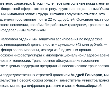
етного характера. В том числе все контрольные показатели п
в бюджетной сферы, которые регулируются специальными Указ
т минимальной оплаты труда. Виталий Голубенко отметил, что
аселения составляют почти 22 млрд рублей. Основная часть ср
аршего поколения, пособия безработным гражданам, трансферты
я федеральным льготникам.
 налоговой отдачи, мы защитили ассигнования по поддержке
а, инновационной деятельности – суммарно 742 млн рублей, —
 фонда запланированы, исходя из бюджетных правил.
рожной инфраструктуры к многофункциональной ледовой арене
словиях концессии. Транспортное обслуживание населения
сле с целью поддержки предприятий пассажирского транспорта»
ем подведомственных отраслей доложили
Андрей Гончаров
, м
ательства Новосибирской области,
заместитель министра транс
титель министра цифрового развития и связи Новосибирской