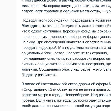
«Нам удалось довести размер общей суммы компенс
миллионов. На первое полугодие хватит, а затем н
потребности торговли в сельской местности», — уб
Подводя итоги обсуждения, председатель комитет
Мамедов
отметил необходимость даже в сложной 
что бюджет критичный. Дорожный фонд мы сохрани
в сфере промышленности, в сфере информационных 
не вижу. При обсуждении бюджета я обратил внима
породить недострой. Мы не должны начинать в это
социальный блок, остальное уже не так страшно,
приглашением специалистов рассмотрит вопрос оп
сильных специалистов и посмотреть построчно, где
моменты. Социальный блок у нас растет – это свят
бюджету развития».
В числе обязательных объектов дорожной сферы М
«Спортивная». «Эти объекты мы не имеем права ос
развитии метро в городе Новосибирске. Над развяз
победа. Если мы за три года построим одну станци
мной: даже в экономически сложной ситуации надо 