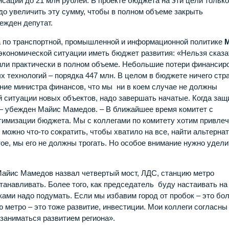
ации до 21 млн рублей. В проекте бюджета на эти цели только
адо увеличить эту сумму, чтобы в полном объеме закрыть
ежден депутат.
а по транспортной, промышленной и информационной политике
экономической ситуации иметь бюджет развития: «Нельзя сказа
ли практически в полном объеме. Небольшие потери финансир
технологий – порядка 447 млн. В целом в бюджете ничего стр
ние министра финансов, что мы ни в коем случае не должны
й ситуации новых объектов, надо завершать начатые. Когда за
 — убежден Майис Мамедов. – В ближайшее время комитет с
тимизации бюджета. Мы с коллегами по комитету хотим привле
 можно что-то сократить, чтобы хватило на все, найти альтерна
ое, мы его не должны трогать. Но особое внимание нужно удели
айис Мамедов назвал четвертый мост, ЛДС, станцию метро
танавливать. Более того, как председатель буду настаивать на
ками надо подумать. Если мы избавим город от пробок – это бо
ю метро – это тоже развитие, инвестиции. Мои коллеги согласны
заниматься развитием региона».