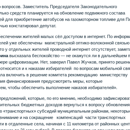
о вопросов. Заместитель Председателя Законодательного
лько средств планируется на обновление подвижного состава
лей для приобретение автобусов на газомоторном топливе для П
чью констатировал депутат.
беспечении жителей малых сёл доступом в интернет. По инфор
елей уже обеспечены магистральной оптико-волоконной связью
то у отдельных жителей проводной интернет отсутствует, замет
рина
высказала беспокойство — не окажутся ли в дальнейшем 
ре цифровизации. Нет, заверил Павел Жучков, принято решени
 относится и к наказам избирателей по вопросам мобильной свя
ила включить в решение комитета рекомендацию министерству
ения финансирования предусмотреть меры, которые
тем, чтобы обеспечить выполнение наказов избирателей».
редложений, которые, по его мнению, необходимо зафиксирова
нительных бюджетных доходов вернуться к вопросу обновления
ию «транспортных» субсидий муниципальным районам, некоторы
л внимание и на сокращение компенсаций части транспортных
и в отдаленные села, начиная с 11 километра от районных цент