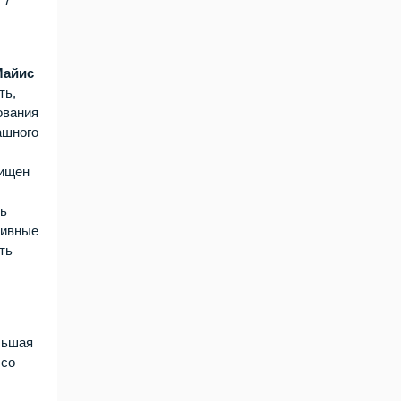
 7
Майис
ть,
ования
ашного
щищен
чь
тивные
ть
льшая
 со