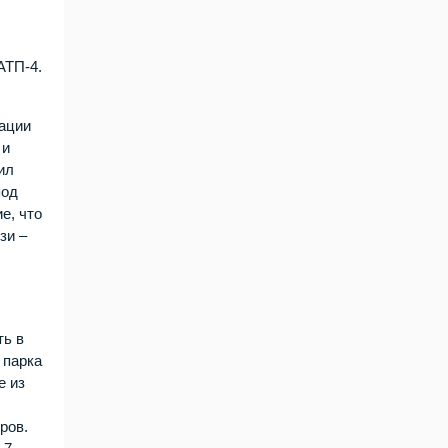
АТП-4.
мации
 и
ил
под
е, что
зи –
ть в
 парка
е из
ров.