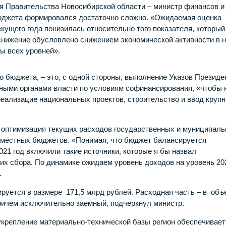
 Правительства Новосибирской области – министр финансов и
бюджета формировался достаточно сложно. «Ожидаемая оценка
кущего года понизилась относительно того показателя, которы
 снижение обусловлено снижением экономической активности в
ы всех уровней».
о бюджета, – это, с одной стороны, выполнение Указов Президе
ыми органами власти по условиям софинансирования, «чтобы 
еализацие национальных проектов, строительство и ввод круп
я оптимизация текущих расходов государственных и муниципал
 местных бюджетов. «Понимая, что бюджет балансируется
21 год включили такие источники, которые я бы назвал
их сбора. По динамике ожидаем уровень доходов на уровень 20
.
руется в размере 171,5 млрд рублей. Расходная часть – в объ
причем исключительно заемный, подчеркнул министр.
крепление материально-технической базы регион обеспечивает