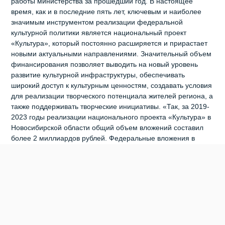
работы министерства за прошедший год. В настоящее
время, как и в последние пять лет, ключевым и наиболее
значимым инструментом реализации федеральной
культурной политики является национальный проект
«Культура», который постоянно расширяется и прирастает
новыми актуальными направлениями. Значительный объем
финансирования позволяет выводить на новый уровень
развитие культурной инфраструктуры, обеспечивать
широкий доступ к культурным ценностям, создавать условия
для реализации творческого потенциала жителей региона, а
также поддерживать творческие инициативы. «Так, за 2019-
2023 годы реализации национального проекта «Культура» в
Новосибирской области общий объем вложений составил
более 2 миллиардов рублей. Федеральные вложения в
развитие, прежде всего, муниципальной культурной
инфраструктуры за 5 лет составили свыше 1 миллиарда
рублей, – перечислил Юрий Зимняков. – В 2023 году
продолжено взаимодействие с новыми регионами России.
Сотрудники учреждений культуры Донецкой Народной
Республики, Луганской Народной Республики, Запорожской
и Херсонской областей приняли участие в различных
проектах Новосибирской области – как в режиме онлайн, так