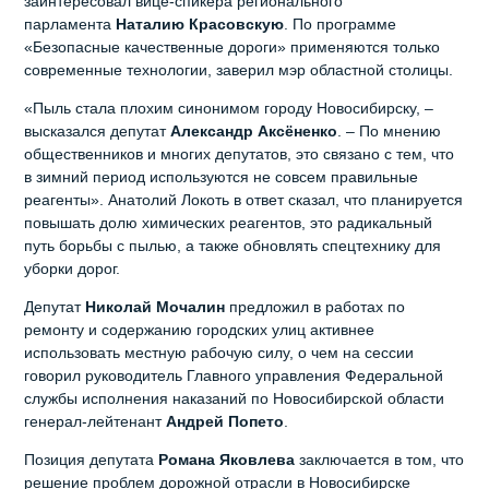
заинтересовал вице-спикера регионального
парламента
Наталию Красовскую
. По программе
«Безопасные качественные дороги» применяются только
современные технологии, заверил мэр областной столицы.
«Пыль стала плохим синонимом городу Новосибирску, –
высказался депутат
Александр Аксёненко
. – По мнению
общественников и многих депутатов, это связано с тем, что
в зимний период используются не совсем правильные
реагенты». Анатолий Локоть в ответ сказал, что планируется
повышать долю химических реагентов, это радикальный
путь борьбы с пылью, а также обновлять спецтехнику для
уборки дорог.
Депутат
Николай Мочалин
предложил в работах по
ремонту и содержанию городских улиц активнее
использовать местную рабочую силу, о чем на сессии
говорил руководитель Главного управления Федеральной
службы исполнения наказаний по Новосибирской области
генерал-лейтенант
Андрей Попето
.
Позиция депутата
Романа Яковлева
заключается в том, что
решение проблем дорожной отрасли в Новосибирске