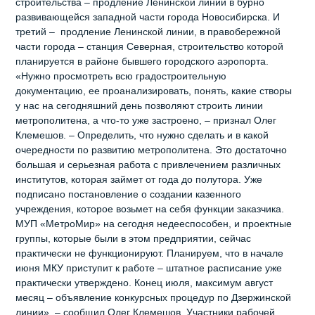
строительства – продление Ленинской линии в бурно
развивающейся западной части города Новосибирска. И
третий – продление Ленинской линии, в правобережной
части города – станция Северная, строительство которой
планируется в районе бывшего городского аэропорта.
«Нужно просмотреть всю градостроительную
документацию, ее проанализировать, понять, какие створы
у нас на сегодняшний день позволяют строить линии
метрополитена, а что-то уже застроено, – признал Олег
Клемешов. – Определить, что нужно сделать и в какой
очередности по развитию метрополитена. Это достаточно
большая и серьезная работа с привлечением различных
институтов, которая займет от года до полутора. Уже
подписано постановление о создании казенного
учреждения, которое возьмет на себя функции заказчика.
МУП «МетроМир» на сегодня недееспособен, и проектные
группы, которые были в этом предприятии, сейчас
практически не функционируют. Планируем, что в начале
июня МКУ приступит к работе – штатное расписание уже
практически утверждено. Конец июля, максимум август
месяц – объявление конкурсных процедур по Дзержинской
линии», – сообщил Олег Клемешов. Участники рабочей