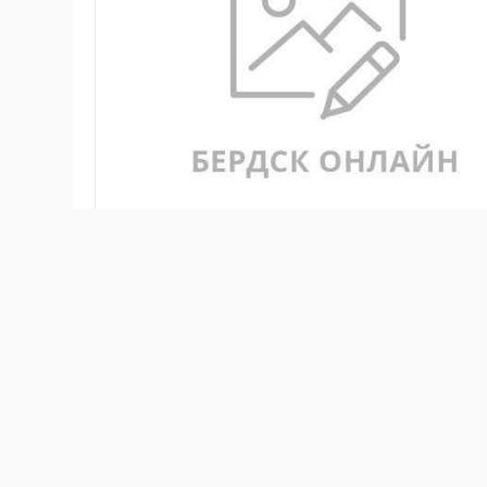
В Законодательном Собрании Новосибирской облас
проектирования и строительства метро в городе Н
Новосибирска
Олег Клемешов
, в числе ближайши
Новосибирского метрополитена. «В генеральном пл
развития метрополитена города Новосибирска. На п
достроен левый перегонный тоннель. Кроме того, с
невозможно обеспечить полноценное двухпутное 
станция Гусинобродская. По словам первого вице-м
позволит обеспечить двустороннее движение. Еще 