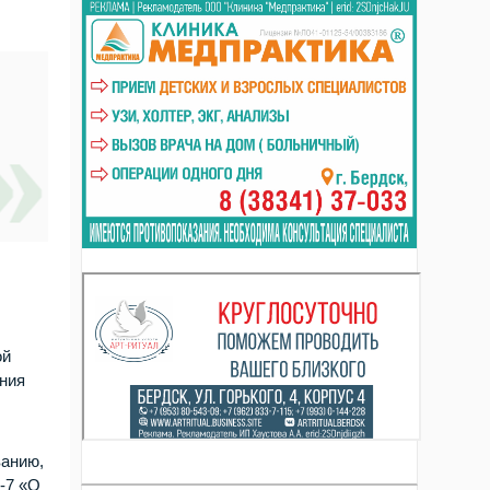
ой
ения
ванию,
-7 «О