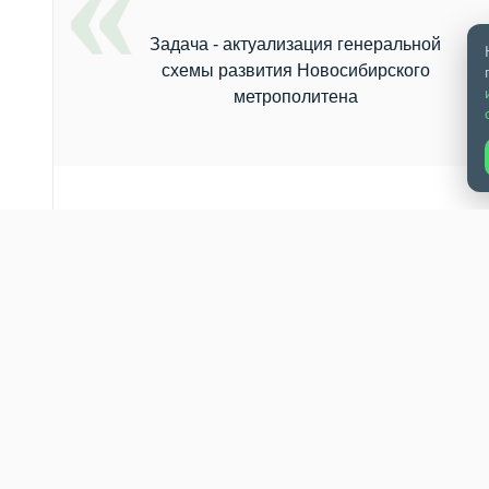
Задача - актуализация генеральной
схемы развития Новосибирского
метрополитена
ти состоялось расширенное заседание рабочей группы по вопр
овосибирске. Как проинформировал первый заместитель мэра
х задач в настоящее время актуализация генеральной схемы ра
ане развития Новосибирска до 2030 года запланирована очеред
ервом этапе – продление Дзержинской линии, – напомнил он. – 
танция Золотая Нива не имеет перекрестного съезда, без чего
движение с увеличенным объемом подвижного состава». Следу
эра, она имеет перекрестный съезд, и только ее строительство
одна обязательная точка – это строительство Волочаевского ме