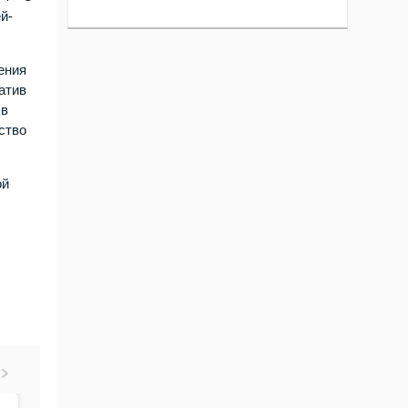
й-
ения
атив
 в
ство
ой