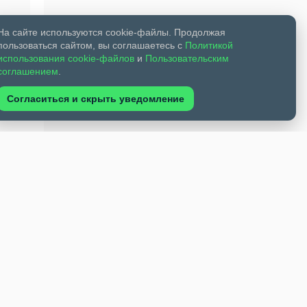
На сайте используются cookie-файлы. Продолжая
пользоваться сайтом, вы соглашаетесь с
Политикой
использования cookie-файлов
и
Пользовательским
соглашением
.
Согласиться и скрыть уведомление
осам
звития
ность
Не
ющая
тро-