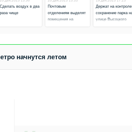
20.Дек.2023 13:36
20.Дек.2023 13:33
19.Дек.2023 17:23
Сделать воздух в два
Почтовым
Держат на контроле
раза чище
отделениям выделят
сохранение парка н
помещения на
улице Высоцкого
безвозмездной
основе
метро начнутся летом