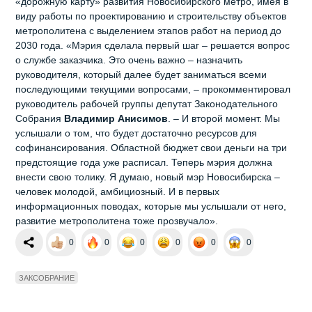
«дорожную карту» развития Новосибирского метро, имея в
виду работы по проектированию и строительству объектов
метрополитена с выделением этапов работ на период до
2030 года. «Мэрия сделала первый шаг – решается вопрос
о службе заказчика. Это очень важно – назначить
руководителя, который далее будет заниматься всеми
последующими текущими вопросами, – прокомментировал
руководитель рабочей группы депутат Законодательного
Собрания
Владимир Анисимов
. – И второй момент. Мы
услышали о том, что будет достаточно ресурсов для
софинансирования. Областной бюджет свои деньги на три
предстоящие года уже расписал. Теперь мэрия должна
внести свою толику. Я думаю, новый мэр Новосибирска –
человек молодой, амбициозный. И в первых
информационных поводах, которые мы услышали от него,
развитие метрополитена тоже прозвучало».
0
0
0
0
0
0
ЗАКСОБРАНИЕ