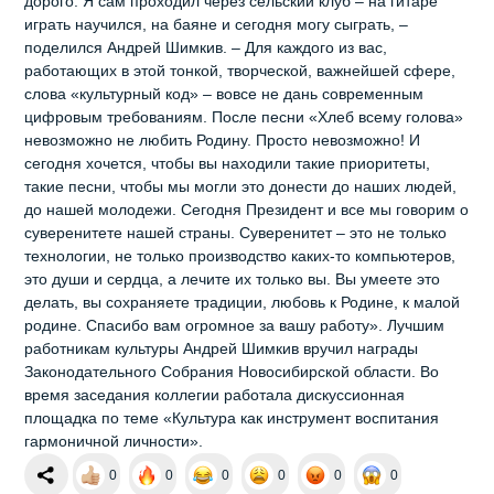
дорого. Я сам проходил через сельский клуб – на гитаре
играть научился, на баяне и сегодня могу сыграть, –
поделился Андрей Шимкив. – Для каждого из вас,
работающих в этой тонкой, творческой, важнейшей сфере,
слова «культурный код» – вовсе не дань современным
цифровым требованиям. После песни «Хлеб всему голова»
невозможно не любить Родину. Просто невозможно! И
сегодня хочется, чтобы вы находили такие приоритеты,
такие песни, чтобы мы могли это донести до наших людей,
до нашей молодежи. Сегодня Президент и все мы говорим о
суверенитете нашей страны. Суверенитет – это не только
технологии, не только производство каких-то компьютеров,
это души и сердца, а лечите их только вы. Вы умеете это
делать, вы сохраняете традиции, любовь к Родине, к малой
родине. Спасибо вам огромное за вашу работу». Лучшим
работникам культуры Андрей Шимкив вручил награды
Законодательного Собрания Новосибирской области. Во
время заседания коллегии работала дискуссионная
площадка по теме «Культура как инструмент воспитания
гармоничной личности».
0
0
0
0
0
0