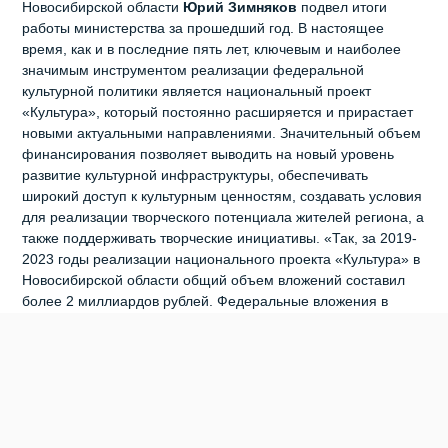
Новосибирской области
Юрий Зимняков
подвел итоги
работы министерства за прошедший год. В настоящее
время, как и в последние пять лет, ключевым и наиболее
значимым инструментом реализации федеральной
культурной политики является национальный проект
«Культура», который постоянно расширяется и прирастает
новыми актуальными направлениями. Значительный объем
финансирования позволяет выводить на новый уровень
развитие культурной инфраструктуры, обеспечивать
широкий доступ к культурным ценностям, создавать условия
для реализации творческого потенциала жителей региона, а
также поддерживать творческие инициативы. «Так, за 2019-
2023 годы реализации национального проекта «Культура» в
Новосибирской области общий объем вложений составил
более 2 миллиардов рублей. Федеральные вложения в
развитие, прежде всего, муниципальной культурной
инфраструктуры за 5 лет составили свыше 1 миллиарда
рублей, – перечислил Юрий Зимняков. – В 2023 году
продолжено взаимодействие с новыми регионами России.
Сотрудники учреждений культуры Донецкой Народной
Республики, Луганской Народной Республики, Запорожской