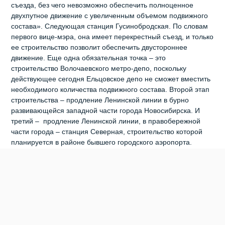
съезда, без чего невозможно обеспечить полноценное
двухпутное движение с увеличенным объемом подвижного
состава». Следующая станция Гусинобродская. По словам
первого вице-мэра, она имеет перекрестный съезд, и только
ее строительство позволит обеспечить двустороннее
движение. Еще одна обязательная точка – это
строительство Волочаевского метро-депо, поскольку
действующее сегодня Ельцовское депо не сможет вместить
необходимого количества подвижного состава. Второй этап
строительства – продление Ленинской линии в бурно
развивающейся западной части города Новосибирска. И
третий – продление Ленинской линии, в правобережной
части города – станция Северная, строительство которой
планируется в районе бывшего городского аэропорта.
«Нужно просмотреть всю градостроительную
документацию, ее проанализировать, понять, какие створы
у нас на сегодняшний день позволяют строить линии
метрополитена, а что-то уже застроено, – признал Олег
Клемешов. – Определить, что нужно сделать и в какой
очередности по развитию метрополитена. Это достаточно
большая и серьезная работа с привлечением различных