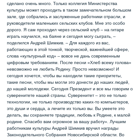
сделано очень много. Только коллегия Министерства
культуры может проходить в таком замечательном большом
зале, где собрались и заслуженные работники отрасли, и
руководители маленьких сельских клубов. Мне это особо
дорого. Я сам проходил через сельский клуб – на гитаре
играть научился, на баяне и сегодня могу сыграть, –
поделился Андрей Шимкив. – Для каждого из вас,
работающих в этой тонкой, творческой, важнейшей сфере,
слова «культурный код» – вовсе не дань современным
цифровым требованиям. После песни «Хлеб всему голова»
невозможно не любить Родину. Просто невозможно! И
сегодня хочется, чтобы вы находили такие приоритеты,
такие песни, чтобы мы могли это донести до наших людей,
до нашей молодежи. Сегодня Президент и все мы говорим о
суверенитете нашей страны. Суверенитет – это не только
технологии, не только производство каких-то компьютеров,
это души и сердца, а лечите их только вы. Вы умеете это
делать, вы сохраняете традиции, любовь к Родине, к малой
родине. Спасибо вам огромное за вашу работу». Лучшим
работникам культуры Андрей Шимкив вручил награды
Законодательного Собрания Новосибирской области. Во