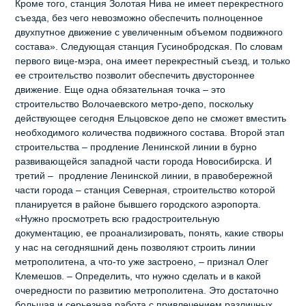
Кроме того, станция Золотая Нива не имеет перекрестного
съезда, без чего невозможно обеспечить полноценное
двухпутное движение с увеличенным объемом подвижного
состава». Следующая станция Гусинобродская. По словам
первого вице-мэра, она имеет перекрестный съезд, и только
ее строительство позволит обеспечить двустороннее
движение. Еще одна обязательная точка – это
строительство Волочаевского метро-депо, поскольку
действующее сегодня Ельцовское депо не сможет вместить
необходимого количества подвижного состава. Второй этап
строительства – продление Ленинской линии в бурно
развивающейся западной части города Новосибирска. И
третий – продление Ленинской линии, в правобережной
части города – станция Северная, строительство которой
планируется в районе бывшего городского аэропорта.
«Нужно просмотреть всю градостроительную
документацию, ее проанализировать, понять, какие створы
у нас на сегодняшний день позволяют строить линии
метрополитена, а что-то уже застроено, – признал Олег
Клемешов. – Определить, что нужно сделать и в какой
очередности по развитию метрополитена. Это достаточно
большая и серьезная работа с привлечением различных