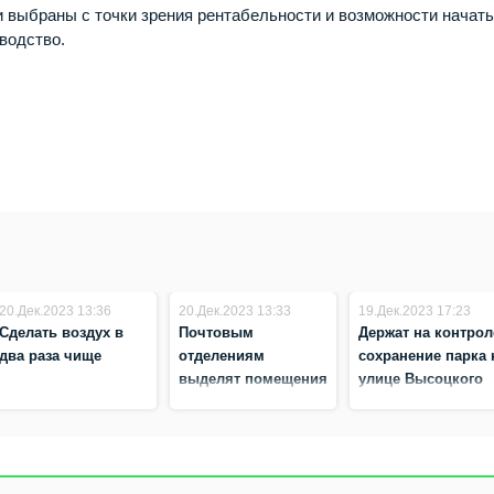
 выбраны с точки зрения рентабельности и возможности начат
водство.
20.Дек.2023 13:36
20.Дек.2023 13:33
19.Дек.2023 17:23
Сделать воздух в
Почтовым
Держат на контрол
два раза чище
отделениям
сохранение парка 
выделят помещения
улице Высоцкого
на безвозмездной
основе