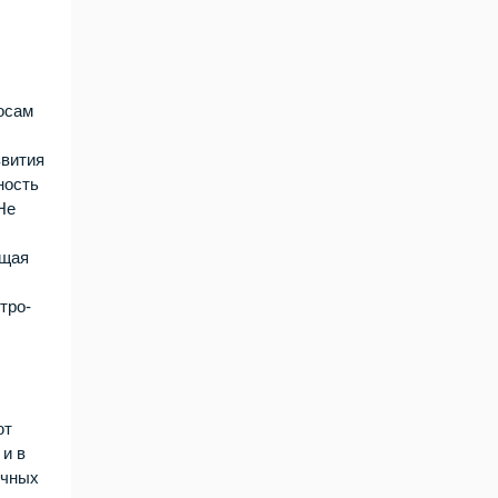
осам
звития
ность
Не
ющая
тро-
ют
 и в
ичных