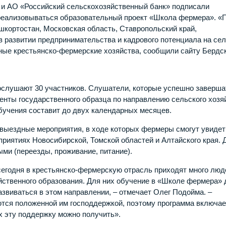
ь и АО «Российский сельскохозяйственный банк» подписали
 реализовываться образовательный проект «Школа фермера». «
ашкортостан, Московская область, Ставропольский край,
в развитии предпринимательства и кадрового потенциала на сел
ные крестьянско-фермерские хозяйства, сообщили сайту Бердс
ослушают 30 участников. Слушатели, которые успешно заверша
менты государственного образца по направлению сельского хозя
обучения составит до двух календарных месяцев.
 выездные мероприятия, в ходе которых фермеры смогут увидет
риятиях Новосибирской, Томской областей и Алтайского края. 
ми (переезды, проживание, питание).
сегодня в крестьянско-фермерскую отрасль приходят много люд
яйственного образования. Для них обучение в «Школе фермера» 
азвиваться в этом направлении, – отмечает Олег Подойма. –
тся положенной им господдержкой, поэтому программа включае
х эту поддержку можно получить».