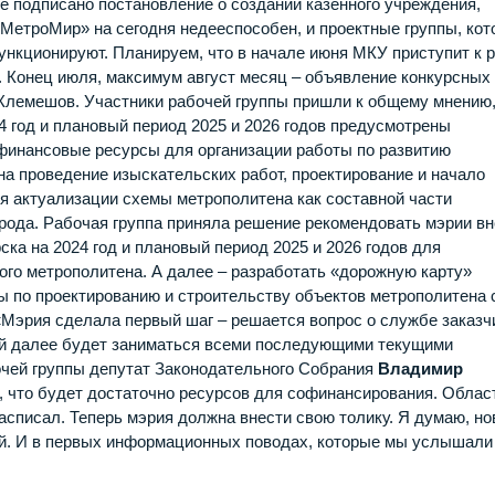
Уже подписано постановление о создании казенного учреждения,
«МетроМир» на сегодня недееспособен, и проектные группы, ко
ункционируют. Планируем, что в начале июня МКУ приступит к 
. Конец июля, максимум август месяц – объявление конкурсных
Клемешов. Участники рабочей группы пришли к общему мнению,
 год и плановый период 2025 и 2026 годов предусмотрены
финансовые ресурсы для организации работы по развитию
на проведение изыскательских работ, проектирование и начало
ля актуализации схемы метрополитена как составной части
рода. Рабочая группа приняла решение рекомендовать мэрии вн
ка на 2024 год и плановый период 2025 и 2026 годов для
го метрополитена. А далее – разработать «дорожную карту»
ты по проектированию и строительству объектов метрополитена 
«Мэрия сделала первый шаг – решается вопрос о службе заказч
рый далее будет заниматься всеми последующими текущими
очей группы депутат Законодательного Собрания
Владимир
м, что будет достаточно ресурсов для софинансирования. Облас
асписал. Теперь мэрия должна внести свою толику. Я думаю, н
й. И в первых информационных поводах, которые мы услышали