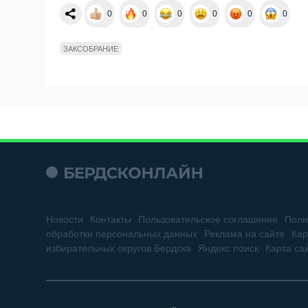
0
0
0
0
0
0
ЗАКСОБРАНИЕ
Новости
Контакты
Пользовательское соглашение
Поли
обработки персональных данных
Реклама на сайте
Кар
избирательных округов Бердска
Яндекс поиск
Карта са