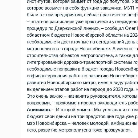
институтов, которая займет от года до полутора. 
которое возьмет на себя функции заказчика. МУП 
были в этом предприятии, сейчас практически не ф
– штатное расписание уже практически утверждено
процедур по Дзержинской линии», – сообщил Олег 
областном бюджете Новосибирской области на 2024
необходимые и достаточные на сегодняшний день 
метрополитена в городе Новосибирске. А именно – 
строительства объектов метрополитена, а также д
интегрированной дорожно-транспортной системы го
необходимые поправки в бюджет города Новосибирс
софинансирования работ по развитию Новосибирско
развития Новосибирского метро, имея в виду рабо
выделением этапов работ на период до 2030 года. 
Это очень важно – назначить руководителя, кото
вопросами, – прокомментировал руководитель раб
Анисимов
. – И второй момент. Мы услышали о то
бюджет свои деньги на три предстоящие года уже р
мэр Новосибирска – человек молодой, амбициозны
него, развитие метрополитена тоже прозвучало».