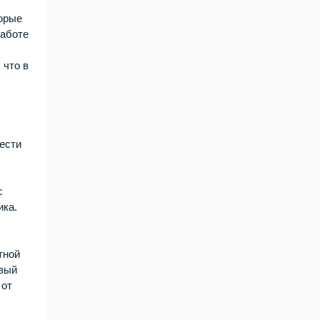
торые
работе
 что в
ести
с
ика.
тной
овый
 от