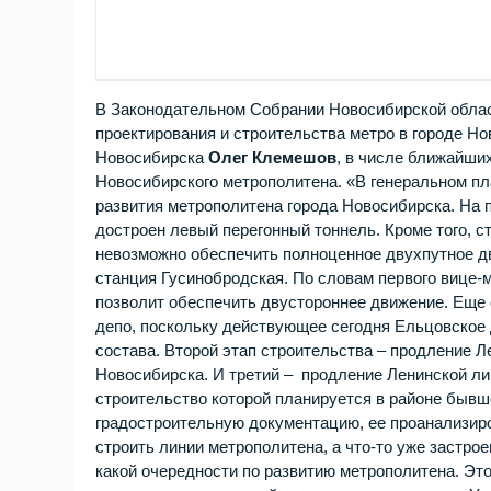
В Законодательном Собрании Новосибирской облас
проектирования и строительства метро в городе Н
Новосибирска
Олег Клемешов
, в числе ближайши
Новосибирского метрополитена. «В генеральном пл
развития метрополитена города Новосибирска. На п
достроен левый перегонный тоннель. Кроме того, с
невозможно обеспечить полноценное двухпутное 
станция Гусинобродская. По словам первого вице-м
позволит обеспечить двустороннее движение. Еще 
депо, поскольку действующее сегодня Ельцовское 
состава. Второй этап строительства – продление 
Новосибирска. И третий – продление Ленинской лин
строительство которой планируется в районе бывш
градостроительную документацию, ее проанализиро
строить линии метрополитена, а что-то уже застрое
какой очередности по развитию метрополитена. Эт