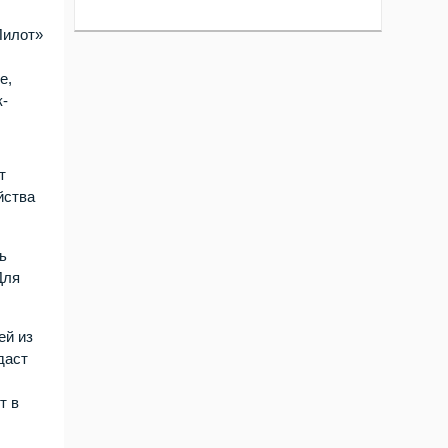
Пилот»
е,
к-
т
йства
ь
Для
ей из
даст
т в