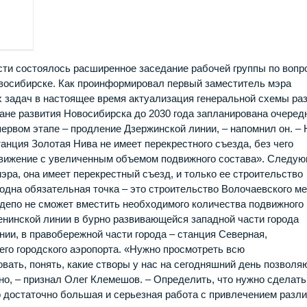
ти состоялось расширенное заседание рабочей группы по вопр
овосибирске. Как проинформировал первый заместитель мэра
х задач в настоящее время актуализация генеральной схемы ра
ане развития Новосибирска до 2030 года запланирована очеред
ервом этапе – продление Дзержинской линии, – напомнил он. – 
танция Золотая Нива не имеет перекрестного съезда, без чего
движение с увеличенным объемом подвижного состава». Следу
эра, она имеет перекрестный съезд, и только ее строительство
одна обязательная точка – это строительство Волочаевского ме
депо не сможет вместить необходимого количества подвижного
Ленинской линии в бурно развивающейся западной части города
ии, в правобережной части города – станция Северная,
его городского аэропорта. «Нужно просмотреть всю
вать, понять, какие створы у нас на сегодняшний день позволя
но, – признал Олег Клемешов. – Определить, что нужно сделать
о достаточно большая и серьезная работа с привлечением разл