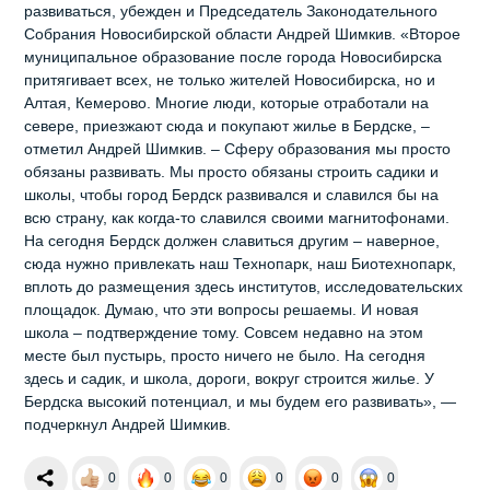
развиваться, убежден и Председатель Законодательного
Собрания Новосибирской области Андрей Шимкив. «Второе
муниципальное образование после города Новосибирска
притягивает всех, не только жителей Новосибирска, но и
Алтая, Кемерово. Многие люди, которые отработали на
севере, приезжают сюда и покупают жилье в Бердске, –
отметил Андрей Шимкив. – Сферу образования мы просто
обязаны развивать. Мы просто обязаны строить садики и
школы, чтобы город Бердск развивался и славился бы на
всю страну, как когда-то славился своими магнитофонами.
На сегодня Бердск должен славиться другим – наверное,
сюда нужно привлекать наш Технопарк, наш Биотехнопарк,
вплоть до размещения здесь институтов, исследовательских
площадок. Думаю, что эти вопросы решаемы. И новая
школа – подтверждение тому. Совсем недавно на этом
месте был пустырь, просто ничего не было. На сегодня
здесь и садик, и школа, дороги, вокруг строится жилье. У
Бердска высокий потенциал, и мы будем его развивать», —
подчеркнул Андрей Шимкив.
0
0
0
0
0
0