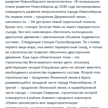
развития Новосибирского метрополитена. «В генеральном
плане развития Новосибирска до 2030 года запланирована
очередность развития метрополитена города Новосибирска.
На первом этапе – продление Дзержинской линии, –
напомнил он. – Не достроен левый перегонный тоннель.
Кроме того, станция Золотая Нива не имеет перекрестного
съезда, без чего невозможно обеспечить полноценное
двухпутное движение с увеличенным объемом подвижного
состава». Следующая станция Гусинобродская. По словам
первого вице-мэра, она имеет перекрестный съезд, и только
ее строительство позволит обеспечить двустороннее
движение. Еще одна обязательная точка – это
строительство Волочаевского метро-депо, поскольку
действующее сегодня Ельцовское депо не сможет вместить
необходимого количества подвижного состава. Второй этап
строительства – продление Ленинской линии в бурно
развивающейся западной части города Новосибирска. И
третий – продление Ленинской линии, в правобережной
части города – станция Северная, строительство которой
планируется в районе бывшего городского аэропорта.
«Нужно просмотреть всю градостроительную
документацию, ее проанализировать, понять, какие створы