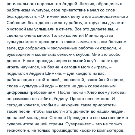
регионального парламента Андрей Шимкив, обращаясь к
работникам культуры, свое приветствие начал со слов
благодарности: «От имени всех депутатов Законодательного
Собрания благодарю вас за ту работу, которую вы делаете,
о которой мы услышали в отчете. Все это делаете вы, и
сделано очень много. Только коллегия Министерства
культуры может проходить в таком замечательном большом
зале, где собрались и заслуженные работники отрасли, и
руководители маленьких сельских клубов. Мне это особо
дорого. Я сам проходил через сельский клуб – на гитаре
играть научился, на баяне и сегодня могу сыграть, –
поделился Андрей Шимкив. – Для каждого из вас,
работающих в этой тонкой, творческой, важнейшей сфере,
слова «культурный код» – вовсе не дань современным
цифровым требованиям. После песни «Хлеб всему голова»
невозможно не любить Родину. Просто невозможно! И
сегодня хочется, чтобы вы находили такие приоритеты,
такие песни, чтобы мы могли это донести до наших людей,
до нашей молодежи. Сегодня Президент и все мы говорим о
суверенитете нашей страны. Суверенитет – это не только
технологии, не только производство каких-то компьютеров,