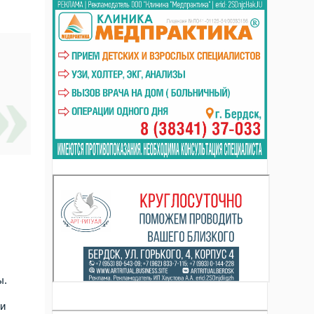
е
ы.
 и