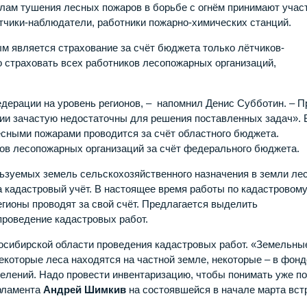
илам тушения лесных пожаров в борьбе с огнём принимают учас
чики-наблюдатели, работники пожарно-химических станций.
 является страхование за счёт бюджета только лётчиков-
 страховать всех работников лесопожарных организаций,
дерации на уровень регионов, – напомнил Денис Субботин. – П
и зачастую недостаточны для решения поставленных задач». 
лесными пожарами проводится за счёт областного бюджета.
ов лесопожарных организаций за счёт федерального бюджета.
льзуемых земель сельскохозяйственного назначения в земли ле
 кадастровый учёт. В настоящее время работы по кадастровом
егионы проводят за свой счёт. Предлагается выделить
роведение кадастровых работ.
осибирской области проведения кадастровых работ. «Земельны
екоторые леса находятся на частной земле, некоторые – в фонд
селений. Надо провести инвентаризацию, чтобы понимать уже по
арламента
Андрей Шимкив
на состоявшейся в начале марта вст