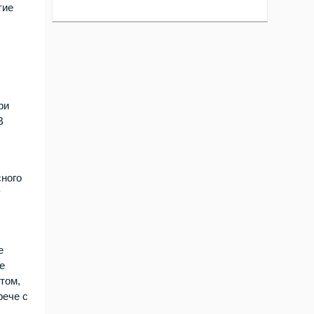
тие
ри
В
сного
у
е
е
том,
рече с