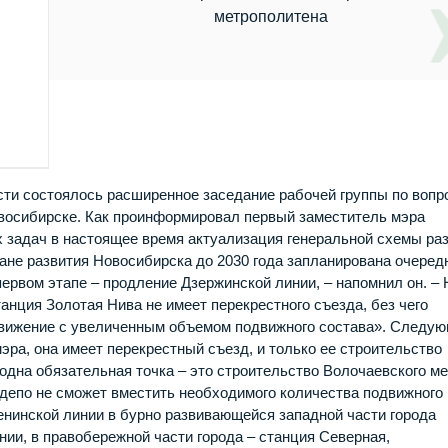
метрополитена
ти состоялось расширенное заседание рабочей группы по вопр
овосибирске. Как проинформировал первый заместитель мэра
х задач в настоящее время актуализация генеральной схемы ра
ане развития Новосибирска до 2030 года запланирована очеред
ервом этапе – продление Дзержинской линии, – напомнил он. – 
танция Золотая Нива не имеет перекрестного съезда, без чего
движение с увеличенным объемом подвижного состава». Следу
эра, она имеет перекрестный съезд, и только ее строительство
одна обязательная точка – это строительство Волочаевского ме
депо не сможет вместить необходимого количества подвижного
Ленинской линии в бурно развивающейся западной части города
ии, в правобережной части города – станция Северная,