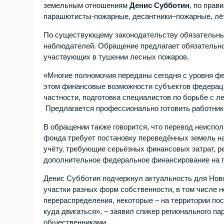
земельным отношениям
Денис Субботин
, по прав
парашютисты-пожарные, десантники–пожарные, лёт
По существующему законодательству обязательным
наблюдателей. Обращение предлагает обязательно
участвующих в тушении лесных пожаров.
«Многие полномочия переданы сегодня с уровня фе
этом финансовые возможности субъектов федераци
частности, подготовка специалистов по борьбе с 
Предлагается профессионально готовить работник
В обращении также говорится, что перевод неиспо
фонда требует постановку переведённых земель на
учёту, требующие серьёзных финансовых затрат, р
дополнительное федеральное финансирование на п
Денис Субботин подчеркнул актуальность для Нов
участки разных форм собственности, в том числе н
перераспределения, некоторые – на территории по
куда двигаться», – заявил спикер регионального п
общественниками.