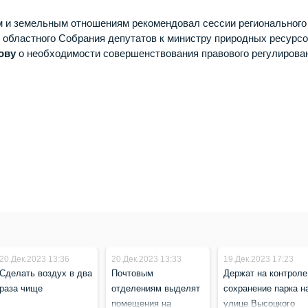
ам и земельным отношениям рекомендовал сессии регионального
областного Собрания депутатов к министру природных ресурсо
ову
о необходимости совершенствования правового регулирова
20.Дек.2023 13:36
20.Дек.2023 13:33
19.Дек.2023 17:23
Сделать воздух в два
Почтовым
Держат на контроле
раза чище
отделениям выделят
сохранение парка н
помещения на
улице Высоцкого