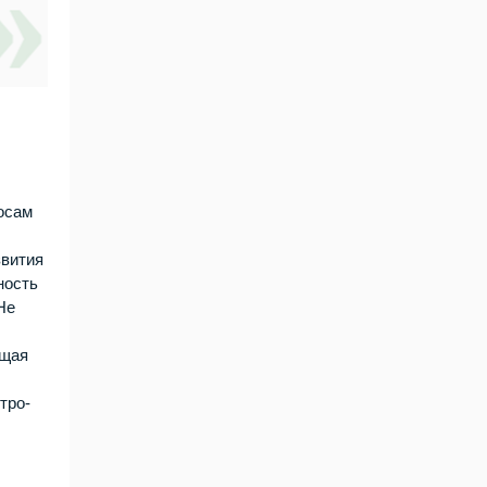
осам
звития
ность
Не
ющая
тро-