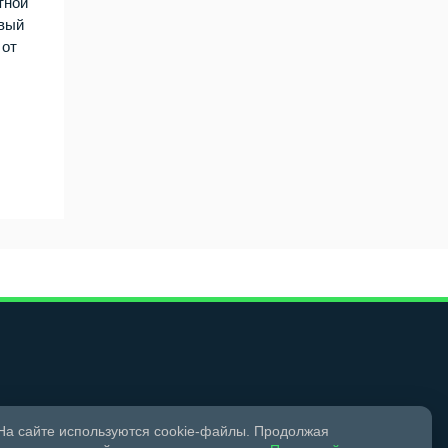
тной
овый
 от
Мы в социальных сетях
На сайте используются cookie-файлы. Продолжая