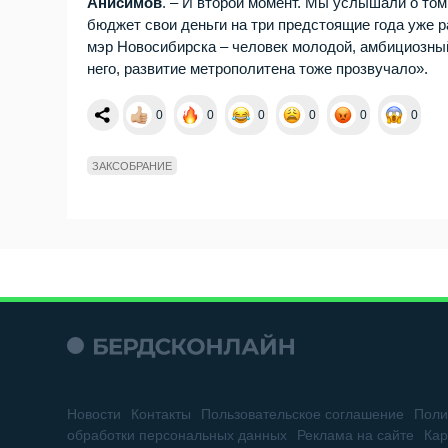
Анисимов
. – И второй момент. Мы услышали о то
бюджет свои деньги на три предстоящие года уже р
мэр Новосибирска – человек молодой, амбициозны
него, развитие метрополитена тоже прозвучало».
0
0
0
0
0
0
ЗАКСОБРАНИЕ
Новости
Контакты
Пользовательское соглашение
Поли
обработки персональных данных
Реклама на сайте
Кар