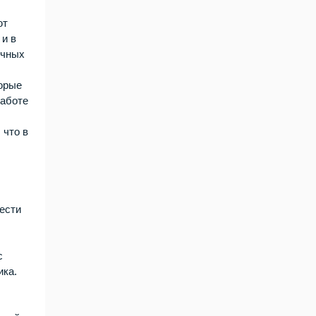
ют
 и в
ичных
торые
работе
 что в
ести
с
ика.