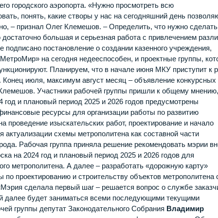
его городского аэропорта. «Нужно просмотреть всю
вать, понять, какие створы у нас на сегодняшний день позволя
но, – признал Олег Клемешов. – Определить, что нужно сделать
о достаточно большая и серьезная работа с привлечением разл
Уже подписано постановление о создании казенного учреждения,
«МетроМир» на сегодня недееспособен, и проектные группы, ко
ункционируют. Планируем, что в начале июня МКУ приступит к 
. Конец июля, максимум август месяц – объявление конкурсных
Клемешов. Участники рабочей группы пришли к общему мнению,
 год и плановый период 2025 и 2026 годов предусмотрены
финансовые ресурсы для организации работы по развитию
на проведение изыскательских работ, проектирование и начало
ля актуализации схемы метрополитена как составной части
рода. Рабочая группа приняла решение рекомендовать мэрии вн
ка на 2024 год и плановый период 2025 и 2026 годов для
го метрополитена. А далее – разработать «дорожную карту»
ты по проектированию и строительству объектов метрополитена 
«Мэрия сделала первый шаг – решается вопрос о службе заказч
рый далее будет заниматься всеми последующими текущими
очей группы депутат Законодательного Собрания
Владимир