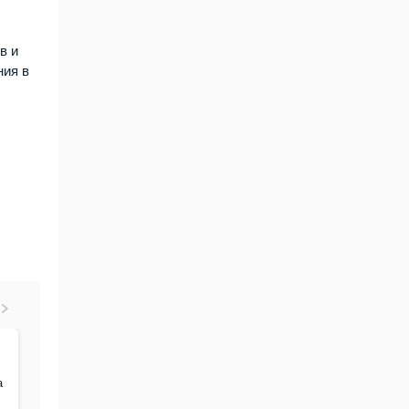
в и
ния в
19.Дек.2023 14:59
19.Дек.2023 13:42
19.Дек.2023 1
За 2023 год
Принят закон о
В приоритете
а
региональный
наставничестве над
социальные
парламент принял
несовершеннолетними
обязательст