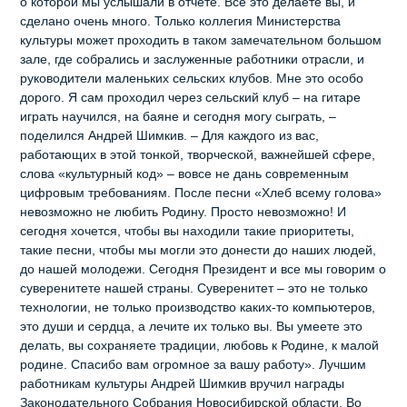
о которой мы услышали в отчете. Все это делаете вы, и
сделано очень много. Только коллегия Министерства
культуры может проходить в таком замечательном большом
зале, где собрались и заслуженные работники отрасли, и
руководители маленьких сельских клубов. Мне это особо
дорого. Я сам проходил через сельский клуб – на гитаре
играть научился, на баяне и сегодня могу сыграть, –
поделился Андрей Шимкив. – Для каждого из вас,
работающих в этой тонкой, творческой, важнейшей сфере,
слова «культурный код» – вовсе не дань современным
цифровым требованиям. После песни «Хлеб всему голова»
невозможно не любить Родину. Просто невозможно! И
сегодня хочется, чтобы вы находили такие приоритеты,
такие песни, чтобы мы могли это донести до наших людей,
до нашей молодежи. Сегодня Президент и все мы говорим о
суверенитете нашей страны. Суверенитет – это не только
технологии, не только производство каких-то компьютеров,
это души и сердца, а лечите их только вы. Вы умеете это
делать, вы сохраняете традиции, любовь к Родине, к малой
родине. Спасибо вам огромное за вашу работу». Лучшим
работникам культуры Андрей Шимкив вручил награды
Законодательного Собрания Новосибирской области. Во