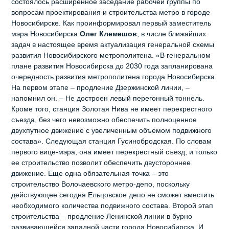
состоялось расширенное заседание рабочей группы по
вопросам проектирования и строительства метро в городе
Новосибирске. Как проинформировал первый заместитель
мэра Новосибирска
Олег Клемешов
, в числе ближайших
задач в настоящее время актуализация генеральной схемы
развития Новосибирского метрополитена. «В генеральном
плане развития Новосибирска до 2030 года запланирована
очередность развития метрополитена города Новосибирска.
На первом этапе – продление Дзержинской линии, –
напомнил он. – Не достроен левый перегонный тоннель.
Кроме того, станция Золотая Нива не имеет перекрестного
съезда, без чего невозможно обеспечить полноценное
двухпутное движение с увеличенным объемом подвижного
состава». Следующая станция Гусинобродская. По словам
первого вице-мэра, она имеет перекрестный съезд, и только
ее строительство позволит обеспечить двустороннее
движение. Еще одна обязательная точка – это
строительство Волочаевского метро-депо, поскольку
действующее сегодня Ельцовское депо не сможет вместить
необходимого количества подвижного состава. Второй этап
строительства – продление Ленинской линии в бурно
развивающейся западной части города Новосибирска. И