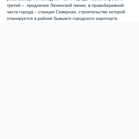
третий – продление Ленинской линии, в правобережной
части города – станция Северная, строительство которой
планируется в районе бывшего городского аэропорта.
«Нужно просмотреть всю градостроительную
документацию, ее проанализировать, понять, какие створы
у нас на сегодняшний день позволяют строить линии
метрополитена, а что-то уже застроено, – признал Олег
Клемешов. – Определить, что нужно сделать и в какой
очередности по развитию метрополитена. Это достаточно
большая и серьезная работа с привлечением различных
институтов, которая займет от года до полутора. Уже
подписано постановление о создании казенного
учреждения, которое возьмет на себя функции заказчика.
МУП «МетроМир» на сегодня недееспособен, и проектные
группы, которые были в этом предприятии, сейчас
практически не функционируют. Планируем, что в начале
июня МКУ приступит к работе – штатное расписание уже
практически утверждено. Конец июля, максимум август
месяц – объявление конкурсных процедур по Дзержинской
линии», – сообщил Олег Клемешов. Участники рабочей
группы пришли к общему мнению, что в областном бюджете