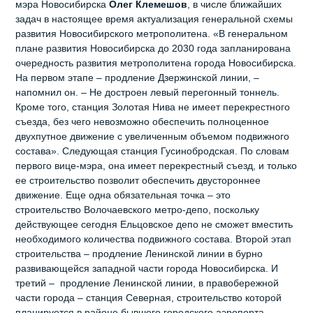
мэра Новосибирска
Олег Клемешов
, в числе ближайших
задач в настоящее время актуализация генеральной схемы
развития Новосибирского метрополитена. «В генеральном
плане развития Новосибирска до 2030 года запланирована
очередность развития метрополитена города Новосибирска.
На первом этапе – продление Дзержинской линии, –
напомнил он. – Не достроен левый перегонный тоннель.
Кроме того, станция Золотая Нива не имеет перекрестного
съезда, без чего невозможно обеспечить полноценное
двухпутное движение с увеличенным объемом подвижного
состава». Следующая станция Гусинобродская. По словам
первого вице-мэра, она имеет перекрестный съезд, и только
ее строительство позволит обеспечить двустороннее
движение. Еще одна обязательная точка – это
строительство Волочаевского метро-депо, поскольку
действующее сегодня Ельцовское депо не сможет вместить
необходимого количества подвижного состава. Второй этап
строительства – продление Ленинской линии в бурно
развивающейся западной части города Новосибирска. И
третий – продление Ленинской линии, в правобережной
части города – станция Северная, строительство которой
планируется в районе бывшего городского аэропорта.