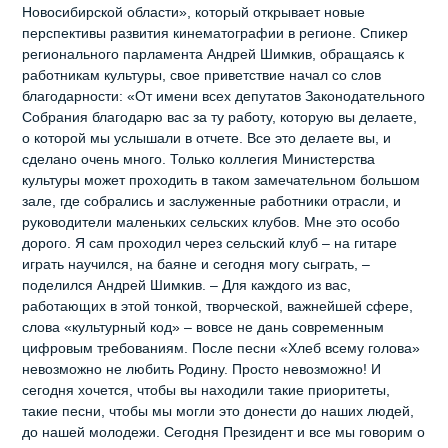
Новосибирской области», который открывает новые
перспективы развития кинематографии в регионе. Спикер
регионального парламента Андрей Шимкив, обращаясь к
работникам культуры, свое приветствие начал со слов
благодарности: «От имени всех депутатов Законодательного
Собрания благодарю вас за ту работу, которую вы делаете,
о которой мы услышали в отчете. Все это делаете вы, и
сделано очень много. Только коллегия Министерства
культуры может проходить в таком замечательном большом
зале, где собрались и заслуженные работники отрасли, и
руководители маленьких сельских клубов. Мне это особо
дорого. Я сам проходил через сельский клуб – на гитаре
играть научился, на баяне и сегодня могу сыграть, –
поделился Андрей Шимкив. – Для каждого из вас,
работающих в этой тонкой, творческой, важнейшей сфере,
слова «культурный код» – вовсе не дань современным
цифровым требованиям. После песни «Хлеб всему голова»
невозможно не любить Родину. Просто невозможно! И
сегодня хочется, чтобы вы находили такие приоритеты,
такие песни, чтобы мы могли это донести до наших людей,
до нашей молодежи. Сегодня Президент и все мы говорим о