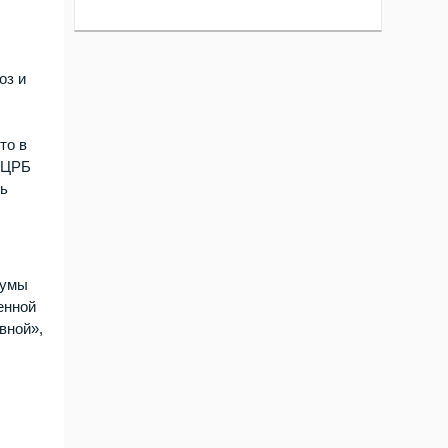
оз и
то в
з ЦРБ
ть
думы
енной
вной»,