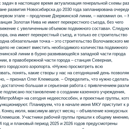
х задач в настоящее время актуализация генеральной схемы ра
ане развития Новосибирска до 2030 года запланирована очеред
ервом этапе – продление Дзержинской линии, – напомнил он. – 
танция Золотая Нива не имеет перекрестного съезда, без чего
движение с увеличенным объемом подвижного состава». Следу
эра, она имеет перекрестный съезд, и только ее строительство
одна обязательная точка – это строительство Волочаевского ме
депо не сможет вместить необходимого количества подвижного
Ленинской линии в бурно развивающейся западной части города
ии, в правобережной части города – станция Северная,
его городского аэропорта. «Нужно просмотреть всю
вать, понять, какие створы у нас на сегодняшний день позволя
но, – признал Олег Клемешов. – Определить, что нужно сделать
о достаточно большая и серьезная работа с привлечением разл
Уже подписано постановление о создании казенного учреждения,
«МетроМир» на сегодня недееспособен, и проектные группы, ко
ункционируют. Планируем, что в начале июня МКУ приступит к 
. Конец июля, максимум август месяц – объявление конкурсных
Клемешов. Участники рабочей группы пришли к общему мнению,
 год и плановый период 2025 и 2026 годов предусмотрены