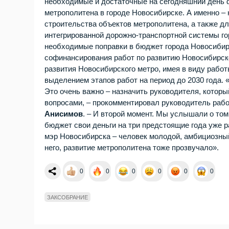
необходимые и достаточные на сегодняшний день 
метрополитена в городе Новосибирске. А именно – 
строительства объектов метрополитена, а также д
интегрированной дорожно-транспортной системы го
необходимые поправки в бюджет города Новосибирс
софинансирования работ по развитию Новосибирско
развития Новосибирского метро, имея в виду рабо
выделением этапов работ на период до 2030 года. 
Это очень важно – назначить руководителя, кото
вопросами, – прокомментировал руководитель раб
Анисимов
. – И второй момент. Мы услышали о то
бюджет свои деньги на три предстоящие года уже р
мэр Новосибирска – человек молодой, амбициозны
него, развитие метрополитена тоже прозвучало».
0
0
0
0
0
0
ЗАКСОБРАНИЕ