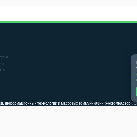
тика
та
йта
язи, информационных технологий и массовых коммуникаций (Роскомнадзор). 
кого, 4, оф. 2/1. Телефон: 8 (383-41) 2-11-44
klama@berdsk-online.ru (реклама)
 охраняются в соответствии с законодательством РФ, в том числе, об авторс
иперссылка (гиперлинк) на соответствующий раздел сайта «Бердск Онлайн» 