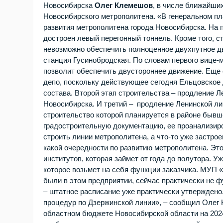
Новосибирска
Олег Клемешов
, в числе ближайши
Новосибирского метрополитена. «В генеральном пл
развития метрополитена города Новосибирска. На п
достроен левый перегонный тоннель. Кроме того, с
невозможно обеспечить полноценное двухпутное 
станция Гусинобродская. По словам первого вице-м
позволит обеспечить двустороннее движение. Еще 
депо, поскольку действующее сегодня Ельцовское 
состава. Второй этап строительства – продление 
Новосибирска. И третий – продление Ленинской лин
строительство которой планируется в районе бывш
градостроительную документацию, ее проанализиро
строить линии метрополитена, а что-то уже застрое
какой очередности по развитию метрополитена. Эт
институтов, которая займет от года до полутора. 
которое возьмет на себя функции заказчика. МУП 
были в этом предприятии, сейчас практически не ф
– штатное расписание уже практически утверждено
процедур по Дзержинской линии», – сообщил Олег 
областном бюджете Новосибирской области на 2024