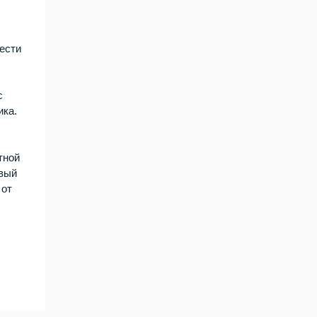
ести
с
ика.
тной
овый
 от