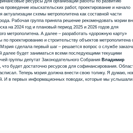
финансовые ресурсы для организации работы по развитию
на проведение изыскательских работ, проектирование и начало
ля актуализации схемы метрополитена как составной части
рода. Рабочая группа приняла решение рекомендовать мэрии вн
ка на 2024 год и плановый период 2025 и 2026 годов для
го метрополитена. А далее – разработать «дорожную карту»
ты по проектированию и строительству объектов метрополитена 
«Мэрия сделала первый шаг – решается вопрос о службе заказч
рый далее будет заниматься всеми последующими текущими
очей группы депутат Законодательного Собрания
Владимир
м, что будет достаточно ресурсов для софинансирования. Облас
асписал. Теперь мэрия должна внести свою толику. Я думаю, н
й. И в первых информационных поводах, которые мы услышали