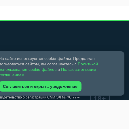
Мы в социальных сетях
На сайте используются cookie-файлы. Продолжая
пользоваться сайтом, вы соглашаетесь с
Политикой
использования cookie-файлов
и
Пользовательским
соглашением
.
Согласиться и скрыть уведомление
18+
Свидетельство о регистрации СМИ ЭЛ № ФС 77 –
ком праве и смежных правах.
обязательна. Запрещается перепечатка более 30%