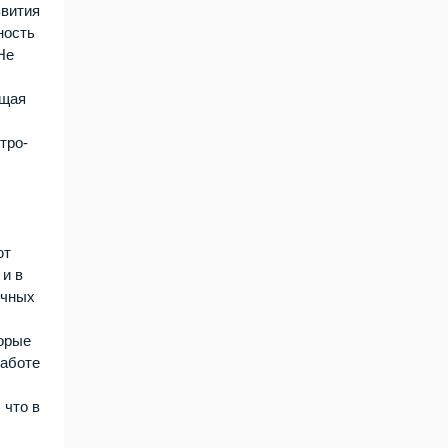
звития
ность
Не
ющая
тро-
ют
 и в
ичных
торые
работе
 что в