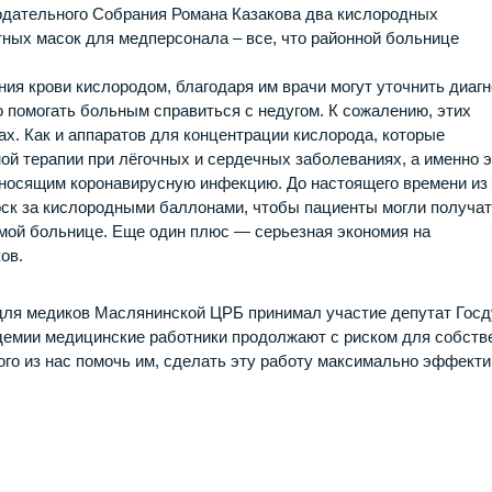
одательного Собрания Романа Казакова два кислородных
тных масок для медперсонала – все, что районной больнице
 крови кислородом, благодаря им врачи могут уточнить диагн
 помогать больным справиться с недугом. К сожалению, этих
х. Как и аппаратов для концентрации кислорода, которые
й терапии при лёгочных и сердечных заболеваниях, а именно э
еносящим коронавирусную инфекцию. До настоящего времени и
ск за кислородными баллонами, чтобы пациенты могли получа
амой больнице. Еще один плюс — серьезная экономия на
ов.
 для медиков Маслянинской ЦРБ принимал участие депутат Гос
демии медицинские работники продолжают с риском для собств
ого из нас помочь им, сделать эту работу максимально эффекти