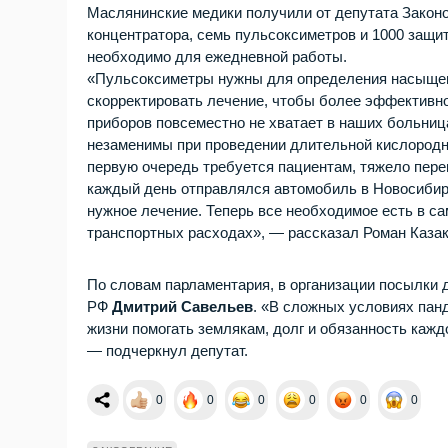
Маслянинские медики получили от депутата Закон
концентратора, семь пульсоксиметров и 1000 защи
необходимо для ежедневной работы.
«Пульсоксиметры нужны для определения насыщения
скорректировать лечение, чтобы более эффективно
приборов повсеместно не хватает в наших больница
незаменимы при проведении длительной кислородно
первую очередь требуется пациентам, тяжело пер
каждый день отправлялся автомобиль в Новосибир
нужное лечение. Теперь все необходимое есть в с
транспортных расходах», — рассказал Роман Казак
По словам парламентария, в организации посылки
РФ
Дмитрий Савельев
. «В сложных условиях пан
жизни помогать землякам, долг и обязанность кажд
— подчеркнул депутат.
0
0
0
0
0
0