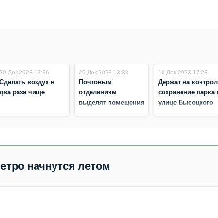
20.Дек.2023 13:36
20.Дек.2023 13:33
19.Дек.2023 17:23
Сделать воздух в
Почтовым
Держат на контрол
два раза чище
отделениям
сохранение парка 
выделят помещения
улице Высоцкого
на безвозмездной
основе
метро начнутся летом