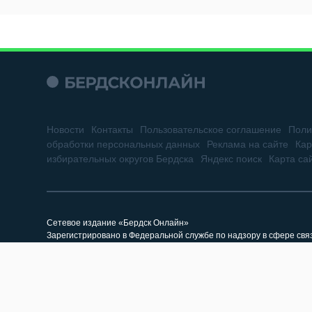
Новости
Контакты
Пользовательское соглашение
Поли
обработки персональных данных
Реклама на сайте
Кар
избирательных округов Бердска
Яндекс поиск
Карта са
Сетевое издание «Бердск Онлайн»
Зарегистрировано в Федеральной службе по надзору в сфере св
73887 от 19.10.2018 г. Учредитель: ООО «БЕРДСК ОНЛАЙН»
Главный редактор: Жильцова Г.А.
Адрес редакции: 633010, Новосибирская область, г. Бердск, ул. Горь
Электронный адрес редакции: berdsk-online@mail.ru (новости), re
Все права на материалы, находящиеся на сайте «Бердск Онлайн»,
При использовании материалов сайта и саттелитных проектов, г