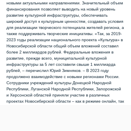
новыми актуальными направлениями. Значительный объем
финансирования позволяет выводить на новый уровень
развитие культурной инфраструктуры, обеспечивать
широкий доступ к культурным ценностям, создавать условия
для реализации творческого потенциала жителей региона, а
также поддерживать творческие инициативы. «Так, за 2019-
2023 годы реализации национального проекта «Культура» в
Новосибирской области общий объем вложений составил
более 2 миллиардов рублей. Федеральные вложения в
развитие, прежде всего, муниципальной культурной
инфраструктуры за 5 лет составили свыше 1 миллиарда
рублей, – перечислил Юрий Зимняков. – В 2023 году
продолжено взаимодействие с новыми регионами России.
Сотрудники учреждений культуры Донецкой Народной
Республики, Луганской Народной Республики, Запорожской
и Херсонской областей приняли участие в различных
проектах Новосибирской области – как в режиме онлайн, так
и лично». И.о. министра подчеркнул, что значимым
событием для укрепления статуса Новосибирской области
как культурной столицы Сибири стало принятие в 2023 году
Закона «О государственной поддержке кинематографии в