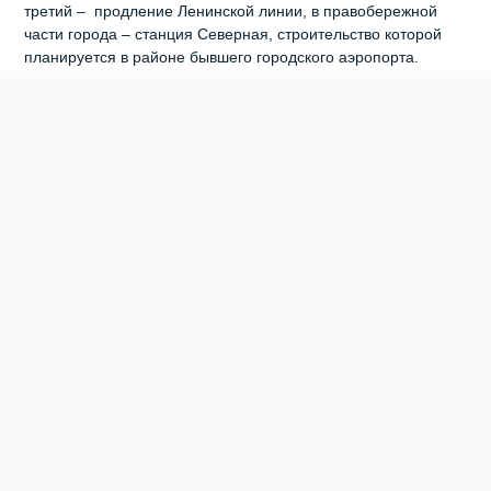
третий – продление Ленинской линии, в правобережной
части города – станция Северная, строительство которой
планируется в районе бывшего городского аэропорта.
«Нужно просмотреть всю градостроительную
документацию, ее проанализировать, понять, какие створы
у нас на сегодняшний день позволяют строить линии
метрополитена, а что-то уже застроено, – признал Олег
Клемешов. – Определить, что нужно сделать и в какой
очередности по развитию метрополитена. Это достаточно
большая и серьезная работа с привлечением различных
институтов, которая займет от года до полутора. Уже
подписано постановление о создании казенного
учреждения, которое возьмет на себя функции заказчика.
МУП «МетроМир» на сегодня недееспособен, и проектные
группы, которые были в этом предприятии, сейчас
практически не функционируют. Планируем, что в начале
июня МКУ приступит к работе – штатное расписание уже
практически утверждено. Конец июля, максимум август
месяц – объявление конкурсных процедур по Дзержинской
линии», – сообщил Олег Клемешов. Участники рабочей
группы пришли к общему мнению, что в областном бюджете