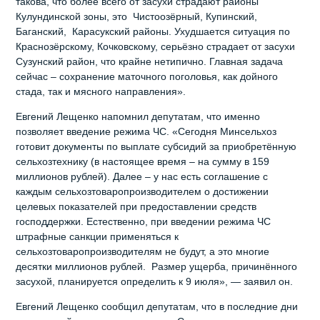
такова, что более всего от засухи страдают районы
Кулундинской зоны, это Чистоозёрный, Купинский,
Баганский, Карасукский районы. Ухудшается ситуация по
Краснозёрскому, Кочковскому, серьёзно страдает от засухи
Сузунский район, что крайне нетипично. Главная задача
сейчас – сохранение маточного поголовья, как дойного
стада, так и мясного направления».
Евгений Лещенко напомнил депутатам, что именно
позволяет введение режима ЧС. «Сегодня Минсельхоз
готовит документы по выплате субсидий за приобретённую
сельхозтехнику (в настоящее время – на сумму в 159
миллионов рублей). Далее – у нас есть соглашение с
каждым сельхозтоваропроизводителем о достижении
целевых показателей при предоставлении средств
господдержки. Естественно, при введении режима ЧС
штрафные санкции применяться к
сельхозтоваропроизводителям не будут, а это многие
десятки миллионов рублей. Размер ущерба, причинённого
засухой, планируется определить к 9 июля», — заявил он.
Евгений Лещенко сообщил депутатам, что в последние дни