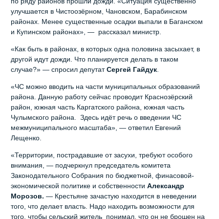
по ряду районов прошли дожди. «Ситуация существенно
улучшается в Чистоозёрном, Чановском, Барабинском
районах. Менее существенные осадки выпали в Баганском
и Купинском районах», — рассказал министр.
«Как быть в районах, в которых одна половина засыхает, в
другой идут дожди. Что планируется делать в таком
случае?» — спросил депутат
Сергей Гайдук
.
«ЧС можно вводить на части муниципальных образований
района. Данную работу сейчас проводит Краснозёрский
район, южная часть Каргатского района, южная часть
Чулымского района. Здесь идёт речь о введении ЧС
межмуниципального масштаба», — ответил Евгений
Лещенко.
«Территории, пострадавшие от засухи, требуют особого
внимания, — подчеркнул председатель комитета
Законодательного Собрания по бюджетной, финасовой-
экономической политике и собственности
Александр
Морозов.
— Крестьяне зачастую находится в неведении
того, что делает власть. Надо находить возможности для
того, чтобы сельский житель понимал, что он не брошен на