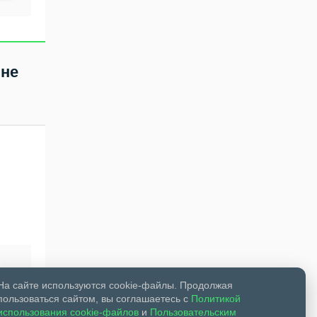
за оплату услуг ЖКХ
через платежные
системы»
 не
На сайте используются cookie-файлы. Продолжая
пользоваться сайтом, вы соглашаетесь с
Политикой
использования cookie-файлов
и
Пользовательским