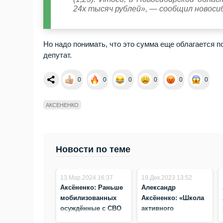
24х тысяч рублей», — сообщил новоси
Но надо понимать, что это сумма еще облагается 
депутат.
0
0
0
0
0
0
АКСЕНЕНКО
Новости по теме
13.Мар.2024 16:37
19.Дек.2023 13:52
Аксёненко: Раньше
Александр
мобилизованных
Аксёненко: «Школа
осуждённые с СВО
активного
возвращаться не
долголетия»