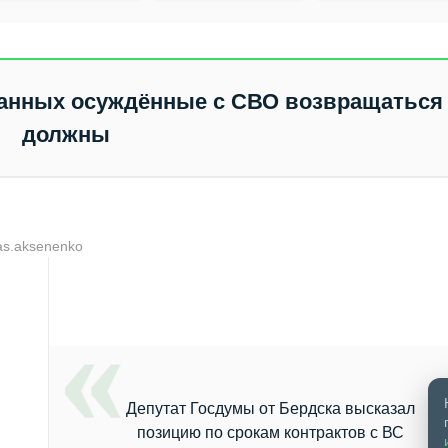
фронтовиков
школе
поступают чаще
всего
анных осуждённые с СВО возвращаться
должны
as.aksenenko
Депутат Госдумы от Бердска высказал
позицию по срокам контрактов с ВС