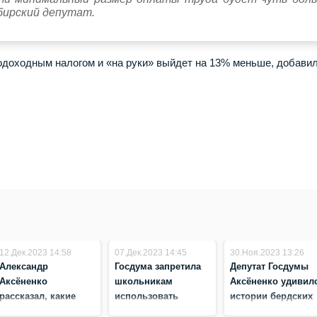
бирский депутат.
подоходным налогом и «на руки» выйдет на 13% меньше, добави
12.Дек.2023 14:58
07.Дек.2023 14:45
30.Ноя.2023 13:26
Александр
Госдума запретила
Депутат Госдумы
Аксёненко
школьникам
Аксёненко удивил
рассказал, какие
использовать
истории бердских
запросы от
телефон на уроках в
«паучат»