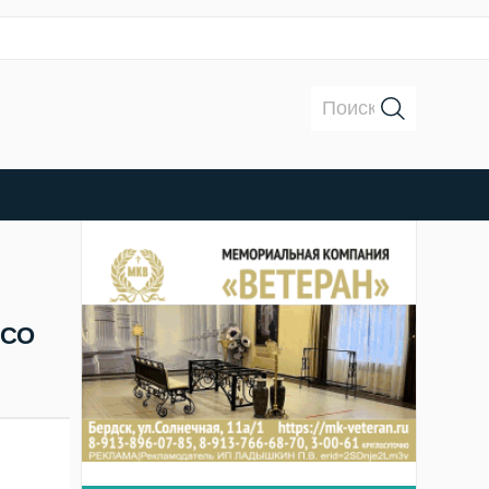
Поиск:
НСО