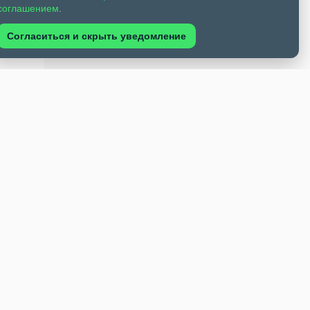
соглашением
.
Согласиться и скрыть уведомление
ка
ьству
ниям.
вал
 фронт