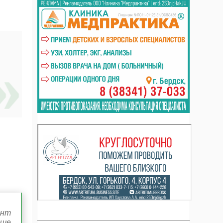
ент
ьше