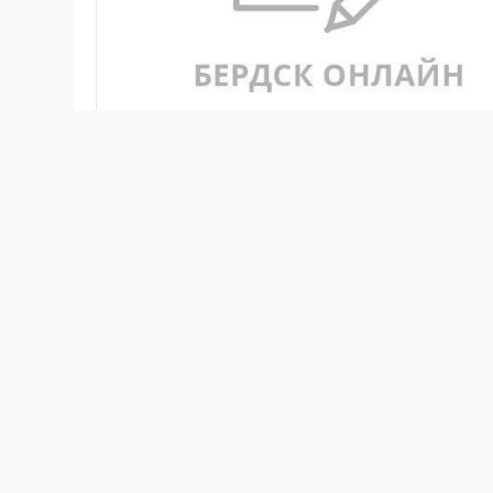
Осужденные, судимые и подследственные на СВО - 
Уголовный и Уголовно-процессуальный кодексы РФ
Александр Аксёненко. Он отметил, что ранее уже 
Павлу Крашенинникову – интересовался про сроки 
И, как говорит Аксёненко, в ответ со ссылкой на а
заключить контракт с ВС РФ не смогут.
- Раньше мобилизованных, я убежд
Александр Аксёненко.
Есть перечень исключений, где указано кто не впр
по контракту не могут подозреваемые и обвиняемы